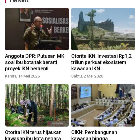
u
Anggota DPR: Putusan MK
Otorita IKN: Investasi Rp1,2
soal ibu kota tak berarti
triliun perkuat ekosistem
proyek IKN berhenti
kawasan IKN
Kamis, 14 Mei 2026
Sabtu, 2 Mei 2026
Otorita IKN terus hijaukan
OIKN: Pembangunan
k
kawasan ibu kota negara
kawasan hingga