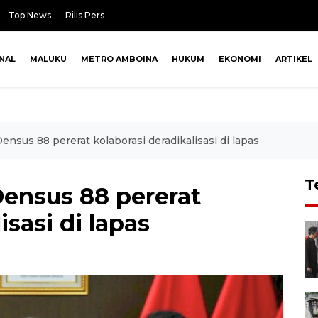
Top News
Rilis Pers
NAL
MALUKU
METRO AMBOINA
HUKUM
EKONOMI
ARTIKEL
ensus 88 pererat kolaborasi deradikalisasi di lapas
T
Densus 88 pererat
isasi di lapas