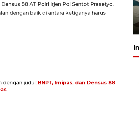
Ambon ajak semua pihak buka
ensus 88 AT Polri Irjen Pol Sentot Prasetyo.
ruang pada anak di lembaga
lan dengan baik di antara ketiganya harus
pembinaan
23 Juli 2026 14:28
I
m dengan judul:
BNPT, Imipas, dan Densus 88
pas