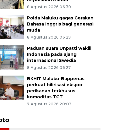
8 Agustus 2026 06:30
Polda Maluku gagas Gerakan
Bahasa Inggris bagi generasi
muda
8 Agustus 2026 06:29
Paduan suara Unpatti wakili
Indonesia pada ajang
internasional Swedia
8 Agustus 2026 06:27
BKHIT Maluku-Bappenas
perkuat hilirisasi ekspor
perikanan terkhusus
komoditas TCT
7 Agustus 2026 20:03
Euforia s
oto
Ternate
4 Juli 2026 11:1