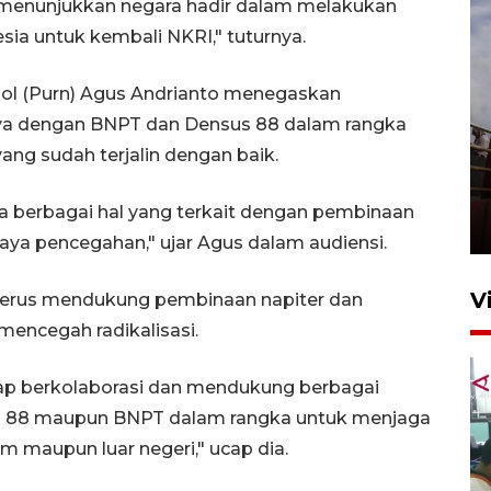
 menunjukkan negara hadir dalam melakukan
ia untuk kembali NKRI," tuturnya.
 Pol (Purn) Agus Andrianto menegaskan
nya dengan BNPT dan Densus 88 dalam rangka
ng sudah terjalin dengan baik.
Unjuk rasa protes penataan
Pasar Higienis
ma berbagai hal yang terkait dengan pembinaan
5 Mei 2026 05:32
paya pencegahan," ujar Agus dalam audiensi.
V
terus mendukung pembinaan napiter dan
encegah radikalisasi.
iap berkolaborasi dan mendukung berbagai
us 88 maupun BNPT dalam rangka untuk menjaga
am maupun luar negeri," ucap dia.