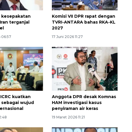
ai kesepakatan
Komisi VII DPR rapat dengan
ran terganjal
TVRI-ANTARA bahas RKA-KL
el
2027
 06:57
17 Juni 2026 11:27
 ICRC kuatkan
Anggota DPR desak Komnas
i sebagai wujud
HAM investigasi kasus
ternasional
penyiraman air keras
2:48
19 Maret 2026 11:21