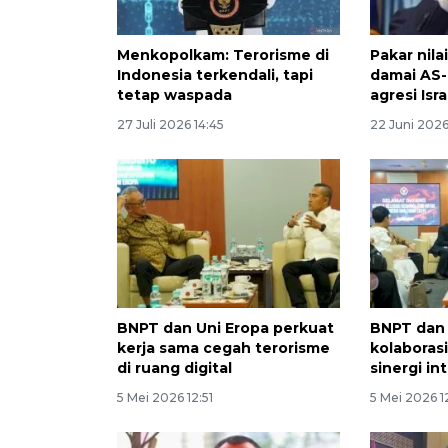
Menkopolkam: Terorisme di
Pakar nil
Indonesia terkendali, tapi
damai AS-I
tetap waspada
agresi Isra
27 Juli 2026 14:45
22 Juni 2026
BNPT dan Uni Eropa perkuat
BNPT dan
kerja sama cegah terorisme
kolaboras
di ruang digital
sinergi in
5 Mei 2026 12:51
5 Mei 2026 1