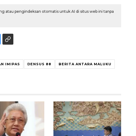
g atau pengindeksan otomatis untuk AI di situs web ini tanpa
N IMIPAS
DENSUS 88
BERITA ANTARA MALUKU
SPHP jaga harga beras
2026-08-08 06:00:00