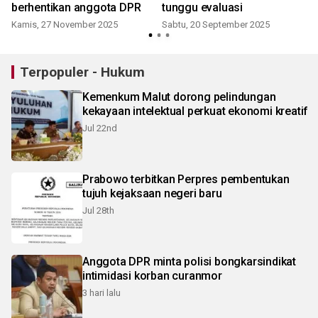
berhentikan anggota DPR
tunggu evaluasi
Kamis, 27 November 2025
Sabtu, 20 September 2025
J
Terpopuler - Hukum
Kemenkum Malut dorong pelindungan
kekayaan intelektual perkuat ekonomi kreatif
Jul 22nd
Prabowo terbitkan Perpres pembentukan
tujuh kejaksaan negeri baru
Jul 28th
Anggota DPR minta polisi bongkarsindikat
intimidasi korban curanmor
3 hari lalu