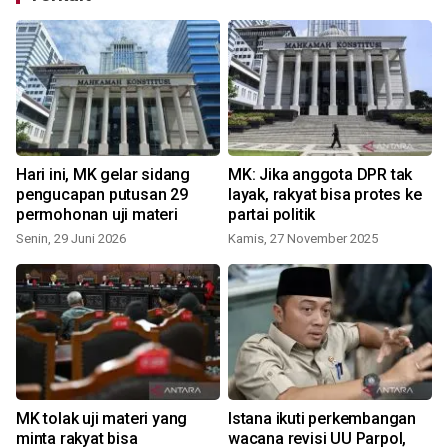
Hari ini, MK gelar sidang
MK: Jika anggota DPR tak
K
pengucapan putusan 29
layak, rakyat bisa protes ke
permohonan uji materi
partai politik
Senin, 29 Juni 2026
Kamis, 27 November 2025
MK tolak uji materi yang
Istana ikuti perkembangan
minta rakyat bisa
wacana revisi UU Parpol,