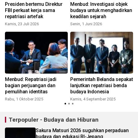
a
Presiden bertemu Direktur
Menbud: Investigasi objek
FBI perkuat kerja sama
budaya untuk menghadirkan
repatriasi artefak
keadilan sejarah
Kamis, 23 Juli 2026
Senin, 1 Juni 2026
Menbud: Repatriasi jadi
Pemerintah Belanda sepakat
bagian perjuangan dan
lanjutkan repatriasi benda
pemulihan identitas
budaya Indonesia
Rabu, 1 Oktober 2025
Kamis, 4 September 2025
Terpopuler - Budaya dan Hiburan
Sakura Matsuri 2026 suguhkan perpaduan
budaya dan edukasi RI-Jepang