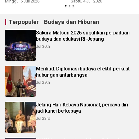
Minggu, 5 Juli 2026
Sabtu, 4 Juli 2026
S
Terpopuler - Budaya dan Hiburan
Sakura Matsuri 2026 suguhkan perpaduan
budaya dan edukasi RI-Jepang
Jul 30th
Menbud: Diplomasi budaya efektif perkuat
hubungan antarbangsa
Jul 29th
Jelang Hari Kebaya Nasional, percaya diri
jadi kunci berkebaya
Jul 23rd