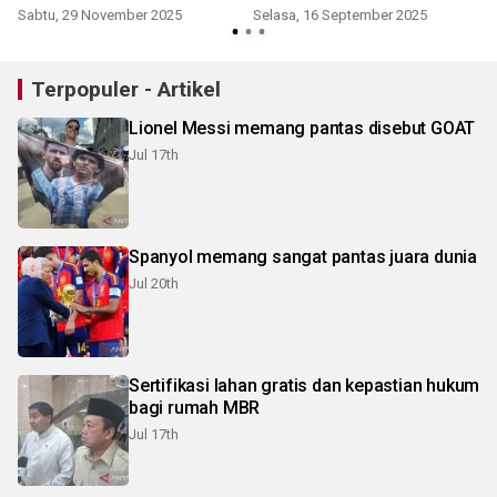
Sabtu, 29 November 2025
Selasa, 16 September 2025
S
Terpopuler - Artikel
Lionel Messi memang pantas disebut GOAT
Jul 17th
Spanyol memang sangat pantas juara dunia
Jul 20th
Sertifikasi lahan gratis dan kepastian hukum
bagi rumah MBR
Jul 17th