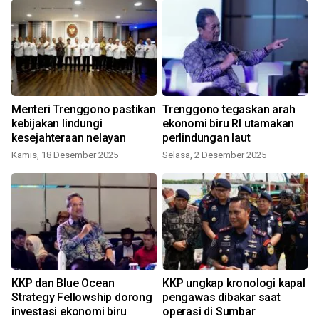
Menteri Trenggono pastikan
Trenggono tegaskan arah
K
kebijakan lindungi
ekonomi biru RI utamakan
kesejahteraan nelayan
perlindungan laut
Kamis, 18 Desember 2025
Selasa, 2 Desember 2025
KKP dan Blue Ocean
KKP ungkap kronologi kapal
Strategy Fellowship dorong
pengawas dibakar saat
investasi ekonomi biru
operasi di Sumbar