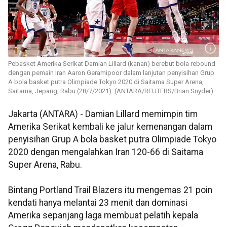
Pebasket Amerika Serikat Damian Lillard (kanan) berebut bola rebound
dengan pemain Iran Aaron Geramipoor dalam lanjutan penyisihan Grup
A bola basket putra Olimpiade Tokyo 2020 di Saitama Super Arena,
Saitama, Jepang, Rabu (28/7/2021). (ANTARA/REUTERS/Brian Snyder)
Jakarta (ANTARA) - Damian Lillard memimpin tim
Amerika Serikat kembali ke jalur kemenangan dalam
penyisihan Grup A bola basket putra Olimpiade Tokyo
2020 dengan mengalahkan Iran 120-66 di Saitama
Super Arena, Rabu.
Bintang Portland Trail Blazers itu mengemas 21 poin
kendati hanya melantai 23 menit dan dominasi
Amerika sepanjang laga membuat pelatih kepala