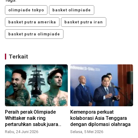
olimpiade tokyo
basket olimpiade
basket putra amerika
basket putra iran
basket putra olimpiade
Terkait
Peraih perak Olimpiade
Kemenpora perkuat
Whittaker naik ring
kolaborasi Asia Tenggara
pertaruhkan sabuk juara
dengan diplomasi olahraga
WBC
Rabu, 24 Juni 2026
Selasa, 5 Mei 2026