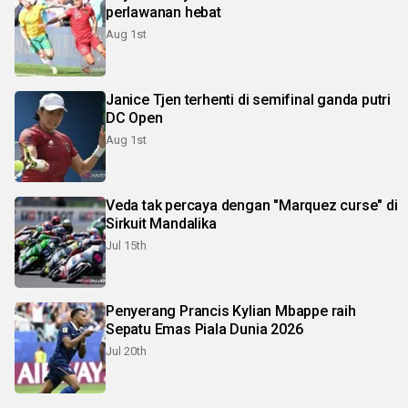
perlawanan hebat
Aug 1st
Janice Tjen terhenti di semifinal ganda putri
DC Open
Aug 1st
Veda tak percaya dengan "Marquez curse" di
Sirkuit Mandalika
Jul 15th
Penyerang Prancis Kylian Mbappe raih
Sepatu Emas Piala Dunia 2026
Jul 20th