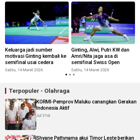
i
Keluarga jadi sumber
Ginting, Alwi, Putri KW dan
i
motivasi Ginting kembali ke
Amri/Nita jaga asa di
semifinal usai cedera
semifinal Swiss Open
Sabtu, 14 Maret 2026
Sabtu, 14 Maret 2026
Terpopuler - Olahraga
KORMI-Pemprov Maluku canangkan Gerakan
Indonesia Aktif
Jul 31st
Shyane Pattynama akui Timor Leste berikan