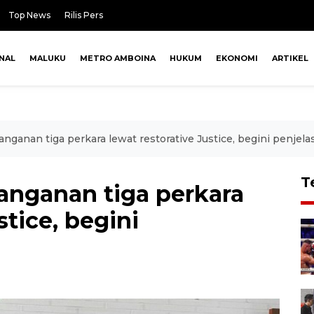
Top News
Rilis Pers
NAL
MALUKU
METRO AMBOINA
HUKUM
EKONOMI
ARTIKEL
nganan tiga perkara lewat restorative Justice, begini penjel
T
anganan tiga perkara
stice, begini