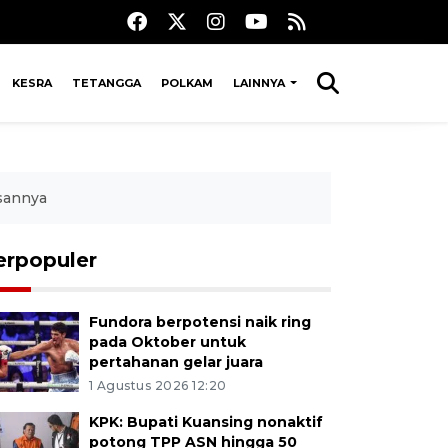
KESRA
TETANGGA
POLKAM
LAINNYA
asannya
erpopuler
Fundora berpotensi naik ring
pada Oktober untuk
pertahanan gelar juara
1 Agustus 2026 12:20
KPK: Bupati Kuansing nonaktif
potong TPP ASN hingga 50