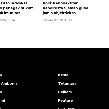
Otto: Advokat
Polri: Penonaktifan
n penegak hukum
Kapolresta Sleman guna
k imunitas
jamin objektivitas
2026 08:34
30 Januari 2026 09:16
u
Kesra
 Ambonia
Tetangga
m
Polkam
omi
Feature
l
Rilis Pers