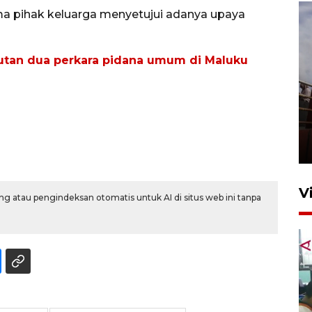
ma pihak keluarga menyetujui adanya upaya
utan dua perkara pidana umum di Maluku
Unjuk rasa protes penataan
Pasar Higienis
5 Mei 2026 05:32
V
g atau pengindeksan otomatis untuk AI di situs web ini tanpa