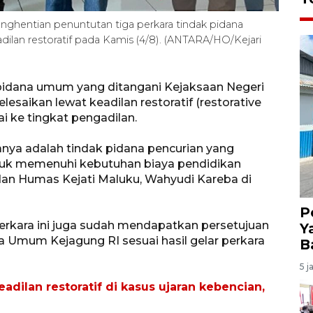
ghentian penuntutan tiga perkara tindak pidana
dilan restoratif pada Kamis (4/8). (ANTARA/HO/Kejari
pidana umum yang ditangani Kejaksaan Negeri
lesaikan lewat keadilan restoratif (restorative
ai ke tingkat pengadilan.
aranya adalah tindak pidana pencurian yang
tuk memenuhi kebutuhan biaya pendidikan
dan Humas Kejati Maluku, Wahyudi Kareba di
P
erkara ini juga sudah mendapatkan persetujuan
Y
 Umum Kejagung RI sesuai hasil gelar perkara
B
5 j
adilan restoratif di kasus ujaran kebencian,