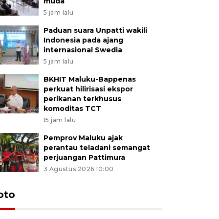
muda
5 jam lalu
Paduan suara Unpatti wakili
Indonesia pada ajang
internasional Swedia
5 jam lalu
BKHIT Maluku-Bappenas
perkuat hilirisasi ekspor
perikanan terkhusus
komoditas TCT
15 jam lalu
Pemprov Maluku ajak
perantau teladani semangat
perjuangan Pattimura
3 Agustus 2026 10:00
Euforia s
oto
Ternate
4 Juli 2026 11:1