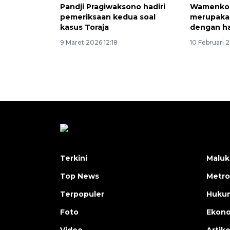
Pandji Pragiwaksono hadiri
Wamenko 
pemeriksaan kedua soal
merupaka
kasus Toraja
dengan ha
9 Maret 2026 12:18
10 Februari 
Terkini
Maluk
Top News
Metro
Terpopuler
Huku
Foto
Ekon
Video
Artike