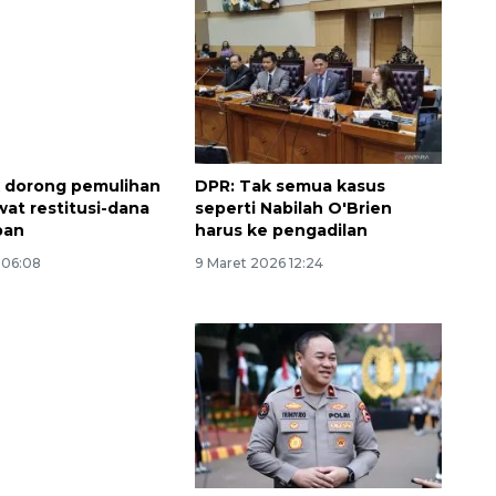
 dorong pemulihan
DPR: Tak semua kasus
wat restitusi-dana
seperti Nabilah O'Brien
ban
harus ke pengadilan
6 06:08
9 Maret 2026 12:24
Awas penipuan berbasis AI
2026-08-07 13:45:00