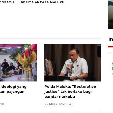
TORATIF
BERITA ANTARA MALUKU
Ambon ajak semua pihak buka
ruang pada anak di lembaga
pembinaan
23 Juli 2026 14:28
I
 Ideologi yang
Polda Maluku: "Restorative
kan pajangan
justice" tak berlaku bagi
bandar narkoba
:01
22 Mei 2026 08:46