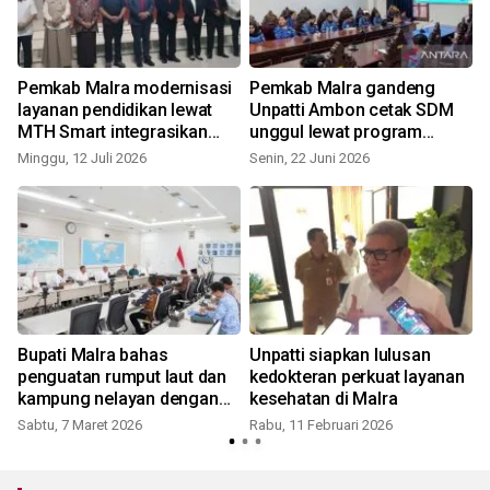
Pemkab Malra modernisasi
Pemkab Malra gandeng
layanan pendidikan lewat
Unpatti Ambon cetak SDM
MTH Smart integrasikan
unggul lewat program
layanan guru
pascasarjana
Minggu, 12 Juli 2026
Senin, 22 Juni 2026
R
Bupati Malra bahas
Unpatti siapkan lulusan
penguatan rumput laut dan
kedokteran perkuat layanan
kampung nelayan dengan
kesehatan di Malra
Wamen KKP RI
Sabtu, 7 Maret 2026
Rabu, 11 Februari 2026