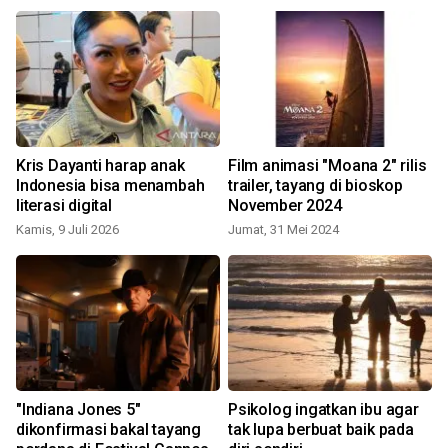
Kris Dayanti harap anak
Film animasi "Moana 2" rilis
Indonesia bisa menambah
trailer, tayang di bioskop
literasi digital
November 2024
Kamis, 9 Juli 2026
Jumat, 31 Mei 2024
"Indiana Jones 5"
Psikolog ingatkan ibu agar
R
dikonfirmasi bakal tayang
tak lupa berbuat baik pada