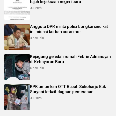
tujuh kejaksaan negeri baru
Jul 28th
Anggota DPR minta polisi bongkarsindikat
intimidasi korban curanmor
3 hari lalu
Kejagung geledah rumah Febrie Adriansyah
di Kebayoran Baru
6 hari lalu
KPK umumkan OTT Bupati Sukoharjo Etik
Suryani terkait dugaan pemerasan
Jul 10th