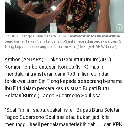
JPU KPK Erlangga Jaya Negara, SH MH menyatakan masih melakukan
pendalaman terkait transfer dana Rp3 miliar lebih dari terdakwa Liem Sin
Tiong kepada seseorang bernama Ibu Fitri. (15/8) (ANTARA/daniel/)
Ambon (ANTARA) - Jaksa Penuntut Umum(JPU)
Komisi Pemberantasan Korupsi(KPK) masih
mendalami transferan dana Rp3 miliar lebih dari
terdakwa Liem Sin Tiong kepada seseorang bernama
Ibu Fitri dalam perkara kasus suap Bupati Buru
Selatan(Bursel) Tagop Sudarsono Soulissa.
"Soal Fitri ini siapa, apakah isteri Bupati Buru Selatan
Tagop Sudarsono Soulissa atau bukan, jadi kita
menunggu hasil pendalaman terlebih dahulu dan KPK