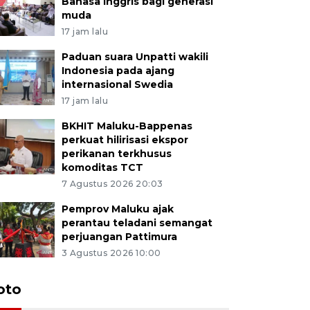
Bahasa Inggris bagi generasi
muda
17 jam lalu
Paduan suara Unpatti wakili
Indonesia pada ajang
internasional Swedia
17 jam lalu
BKHIT Maluku-Bappenas
perkuat hilirisasi ekspor
perikanan terkhusus
komoditas TCT
7 Agustus 2026 20:03
Pemprov Maluku ajak
perantau teladani semangat
perjuangan Pattimura
3 Agustus 2026 10:00
Euforia s
oto
Ternate