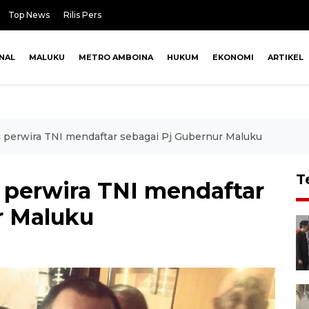
Top News
Rilis Pers
NAL
MALUKU
METRO AMBOINA
HUKUM
EKONOMI
ARTIKEL
u perwira TNI mendaftar sebagai Pj Gubernur Maluku
T
 perwira TNI mendaftar
r Maluku