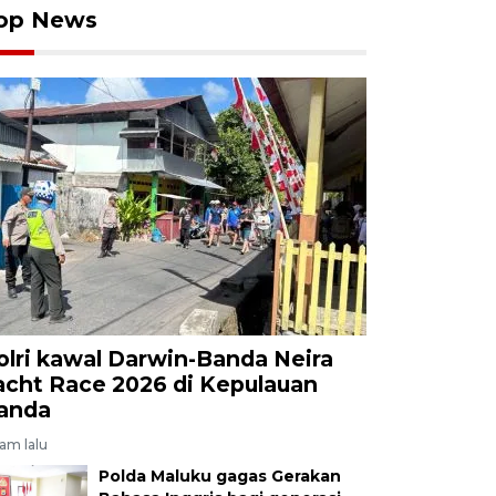
op News
olri kawal Darwin-Banda Neira
acht Race 2026 di Kepulauan
anda
jam lalu
Polda Maluku gagas Gerakan