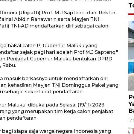
T
ttimura (Unpatti) Prof M.J Sapteno dan Rektor
ainal Abidin Rahawarin serta Mayjen TNI
ati) TNI-AD mendaftarkan diri sebagai calon
tiga bakal calon Pj Gubernur Maluku yang
daftar sejak pagi hari adalah Prof.M.J Sapteno,"
Calon Penjabat Gubernur Maluku bentukan DPRD
, Rabu.
masuk berkasnya untuk mendaftarkan diri
ngan kehadiran Mayjen TNI Dominggus Pakel yang
sebagai sekretariat pendaftaran.
P
Y
ur Maluku dibuka pada Selasa, (19/11) 2023,
B
orang yang merupakan tim kerja calon penjabat
an pendaftaran.
17 
 bagi siapa saja warga negara Indonesia yang