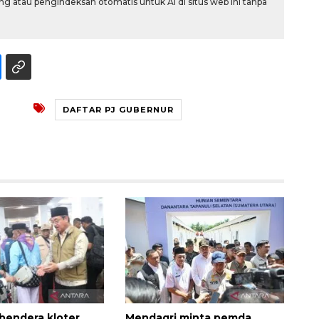
g atau pengindeksan otomatis untuk AI di situs web ini tanpa
DAFTAR PJ GUBERNUR
160 ribu sambungan baru
jaringan gas 2026
2026-08-07 18:00:00
bendera kloter,
Mendagri minta pemda