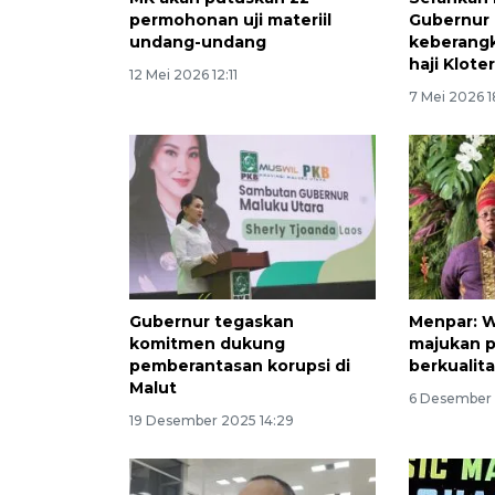
permohonan uji materiil
Gubernur 
undang-undang
keberangk
haji Klote
12 Mei 2026 12:11
7 Mei 2026 1
Gubernur tegaskan
Menpar: W
komitmen dukung
majukan p
pemberantasan korupsi di
berkualit
Malut
6 Desember 
19 Desember 2025 14:29