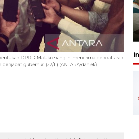
Ambon ajak semua pihak buka
ruang pada anak di lembaga
pembinaan
23 Juli 2026 14:28
I
u bentukan DPRD Maluku siang ini menerima pendaftaran
 penjabat gubernur. (22/11) (ANTARA/daniel/)