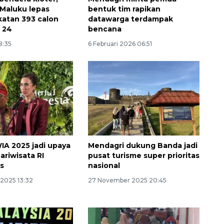
Maluku lepas
bentuk tim rapikan
atan 393 calon
datawarga terdampak
r 24
bencana
8:35
6 Februari 2026 06:51
IA 2025 jadi upaya
Mendagri dukung Banda jadi
ariwisata RI
pusat turisme super prioritas
as
nasional
2025 13:32
27 November 2025 20:45