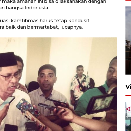
r maka amanah ini bisa dilaksanakan dengan
an bangsa Indonesia.
ituasi kamtibmas harus tetap kondusif
 baik dan bermartabat," ucapnya.
Unjuk rasa protes penataan
Pasar Higienis
5 Mei 2026 05:32
V