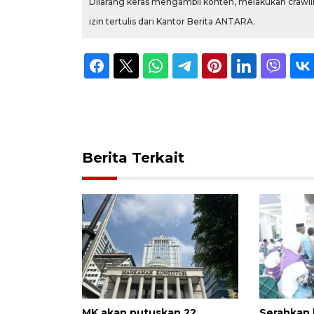
Dilarang keras mengambil konten, melakukan crawlin
izin tertulis dari Kantor Berita ANTARA.
Berita Terkait
MK akan putuskan 22
Serahkan 