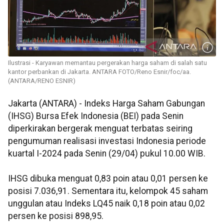
Ilustrasi - Karyawan memantau pergerakan harga saham di salah satu
kantor perbankan di Jakarta. ANTARA FOTO/Reno Esnir/foc/aa.
(ANTARA/RENO ESNIR)
Jakarta (ANTARA) - Indeks Harga Saham Gabungan
(IHSG) Bursa Efek Indonesia (BEI) pada Senin
diperkirakan bergerak menguat terbatas seiring
pengumuman realisasi investasi Indonesia periode
kuartal I-2024 pada Senin (29/04) pukul 10.00 WIB.
IHSG dibuka menguat 0,83 poin atau 0,01 persen ke
posisi 7.036,91. Sementara itu, kelompok 45 saham
unggulan atau Indeks LQ45 naik 0,18 poin atau 0,02
persen ke posisi 898,95.