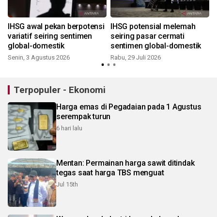
IHSG awal pekan berpotensi
IHSG potensial melemah
I
variatif seiring sentimen
seiring pasar cermati
global-domestik
sentimen global-domestik
Senin, 3 Agustus 2026
Rabu, 29 Juli 2026
R
Terpopuler - Ekonomi
Harga emas di Pegadaian pada 1 Agustus
serempak turun
6 hari lalu
Mentan: Permainan harga sawit ditindak
tegas saat harga TBS menguat
Jul 15th