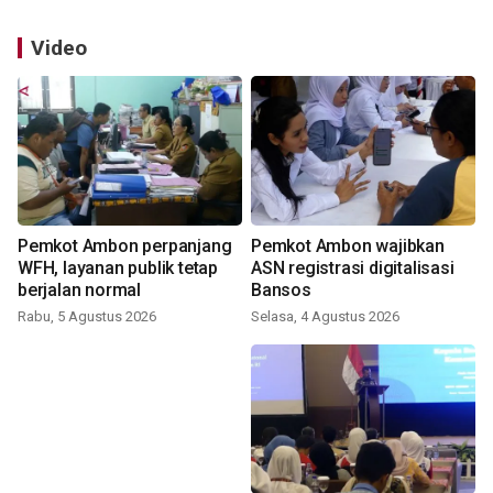
Video
Pemkot Ambon perpanjang
Pemkot Ambon wajibkan
WFH, layanan publik tetap
ASN registrasi digitalisasi
berjalan normal
Bansos
Rabu, 5 Agustus 2026
Selasa, 4 Agustus 2026