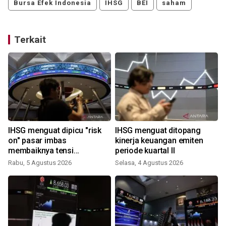
Bursa Efek Indonesia
IHSG
BEI
saham
Terkait
IHSG menguat dipicu "risk
IHSG menguat ditopang
on" pasar imbas
kinerja keuangan emiten
membaiknya tensi
periode kuartal II
geopolitik
Rabu, 5 Agustus 2026
Selasa, 4 Agustus 2026
J