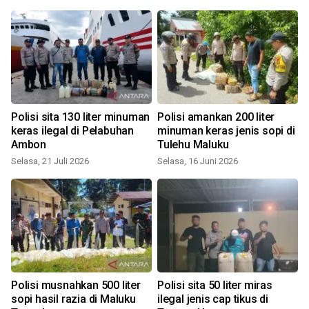
Polisi sita 130 liter minuman
Polisi amankan 200 liter
keras ilegal di Pelabuhan
minuman keras jenis sopi di
Ambon
Tulehu Maluku
Selasa, 21 Juli 2026
Selasa, 16 Juni 2026
S
Polisi musnahkan 500 liter
Polisi sita 50 liter miras
sopi hasil razia di Maluku
ilegal jenis cap tikus di