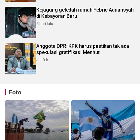
Kejagung geledah rumah Febrie Adriansyah
di Kebayoran Baru
5 hari lalu
Anggota DPR: KPK harus pastikan tak ada
spekulasi gratifikasi Menhut
Jul 8th
Foto