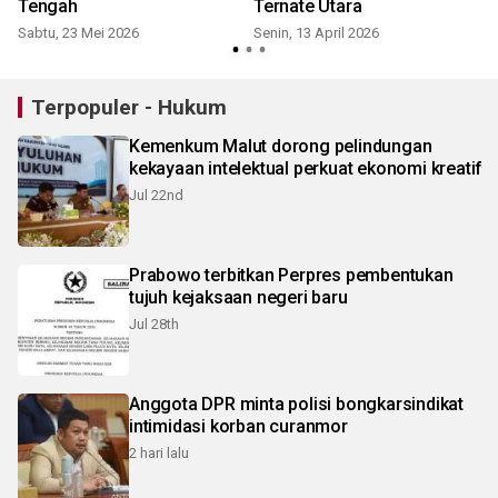
Tengah
Ternate Utara
Sabtu, 23 Mei 2026
Senin, 13 April 2026
S
Terpopuler - Hukum
Kemenkum Malut dorong pelindungan
kekayaan intelektual perkuat ekonomi kreatif
Jul 22nd
Prabowo terbitkan Perpres pembentukan
tujuh kejaksaan negeri baru
Jul 28th
Anggota DPR minta polisi bongkarsindikat
intimidasi korban curanmor
2 hari lalu