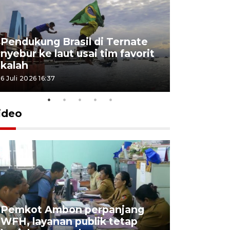
Pendukung Brasil di Ternate
nyebur ke laut usai tim favorit
kalah
6 Juli 2026 16:37
ideo
Pemkot Ambon perpanjang
WFH, layanan publik tetap
Pemkot 