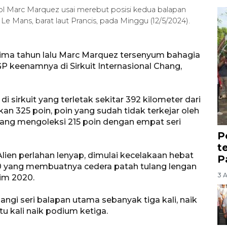
l Marc Marquez usai merebut posisi kedua balapan
 Le Mans, barat laut Prancis, pada Minggu (12/5/2024).
lima tahun lalu Marc Marquez tersenyum bahagia
P keenamnya di Sirkuit Internasional Chang,
 sirkuit yang terletak sekitar 392 kilometer dari
n 325 poin, poin yang sudah tidak terkejar oleh
ang mengoleksi 215 poin dengan empat seri
P
t
Alien perlahan lenyap, dimulai kecelakaan hebat
P
2020 yang membuatnya cedera patah tulang lengan
3 
im 2020.
gi seri balapan utama sebanyak tiga kali, naik
u kali naik podium ketiga.