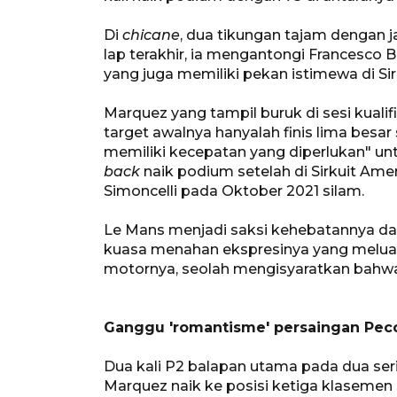
Di
chicane
, dua tikungan tajam dengan 
lap terakhir, ia mengantongi Francesco 
yang juga memiliki pekan istimewa di Sir
Marquez yang tampil buruk di sesi kualif
target awalnya hanyalah finis lima besa
memiliki kecepatan yang diperlukan" un
back
naik podium setelah di Sirkuit Amer
Simoncelli pada Oktober 2021 silam.
Le Mans menjadi saksi kehebatannya dan
kuasa menahan ekspresinya yang meluap-
motornya, seolah mengisyaratkan bahwa 
Ganggu 'romantisme' persaingan Pec
Dua kali P2 balapan utama pada dua se
Marquez naik ke posisi ketiga klasemen 