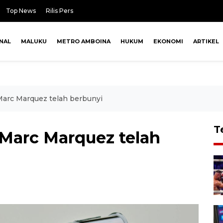
Top News
Rilis Pers
NAL
MALUKU
METRO AMBOINA
HUKUM
EKONOMI
ARTIKEL
Marc Marquez telah berbunyi
T
Marc Marquez telah