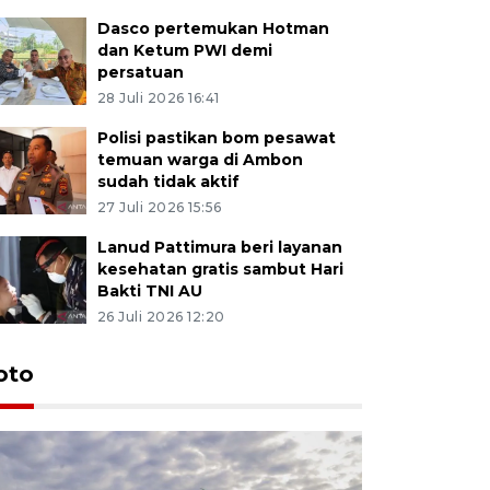
Dasco pertemukan Hotman
dan Ketum PWI demi
persatuan
28 Juli 2026 16:41
Polisi pastikan bom pesawat
temuan warga di Ambon
sudah tidak aktif
27 Juli 2026 15:56
Lanud Pattimura beri layanan
kesehatan gratis sambut Hari
Bakti TNI AU
26 Juli 2026 12:20
Euforia s
oto
Ternate
4 Juli 2026 11:1