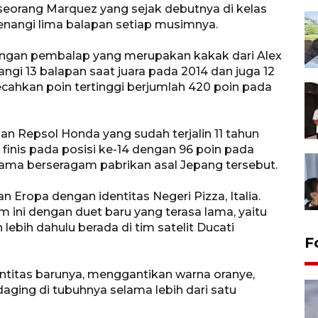
 seorang Marquez yang sejak debutnya di kelas
enangi lima balapan setiap musimnya.
dengan pembalap yang merupakan kakak dari Alex
gi 13 balapan saat juara pada 2014 dan juga 12
ahkan poin tertinggi berjumlah 420 poin pada
 Repsol Honda yang sudah terjalin 11 tahun
finis pada posisi ke-14 dengan 96 poin pada
lama berseragam pabrikan asal Jepang tersebut.
an Eropa dengan identitas Negeri Pizza, Italia.
ini dengan duet baru yang terasa lama, yaitu
lebih dahulu berada di tim satelit Ducati
F
ntitas barunya, menggantikan warna oranye,
aging di tubuhnya selama lebih dari satu