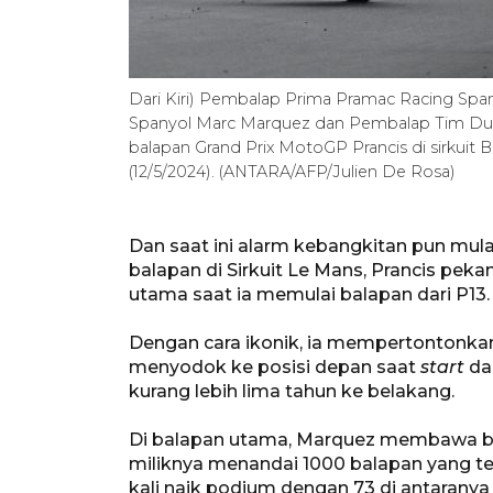
Dari Kiri) Pembalap Prima Pramac Racing Spa
Spanyol Marc Marquez dan Pembalap Tim Duca
balapan Grand Prix MotoGP Prancis di sirkuit B
(12/5/2024). (ANTARA/AFP/Julien De Rosa)
Dan saat ini alarm kebangkitan pun mul
balapan di Sirkuit Le Mans, Prancis peka
utama saat ia memulai balapan dari P13.
Dengan cara ikonik, ia mempertontonkan
menyodok ke posisi depan saat
start
dar
kurang lebih lima tahun ke belakang.
Di balapan utama, Marquez membawa ba
miliknya menandai 1000 balapan yang tel
kali naik podium dengan 73 di antarany