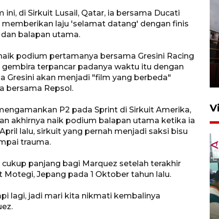
i, di Sirkuit Lusail, Qatar, ia bersama Ducati
memberikan laju 'selamat datang' dengan finis
nt dan balapan utama.
Unjuk rasa protes penataan
ia naik podium pertamanya bersama Gresini Racing
Pasar Higienis
jah gembira terpancar padanya waktu itu dengan
5 Mei 2026 05:32
 Gresini akan menjadi "film yang berbeda"
 bersama Repsol.
V
i mengamankan P2 pada Sprint di Sirkuit Amerika,
an akhirnya naik podium balapan utama ketika ia
 April lalu, sirkuit yang pernah menjadi saksi bisu
mpai trauma.
 cukup panjang bagi Marquez setelah terakhir
t Motegi, Jepang pada 1 Oktober tahun lalu.
lagi, jadi mari kita nikmati kembalinya
Ambon ajak semua pihak buka
ez.
ruang pada anak di lembaga