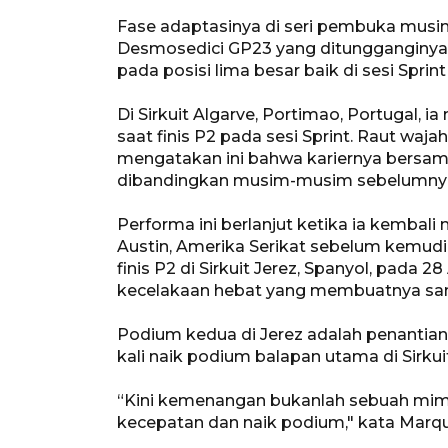
Fase adaptasinya di seri pembuka musim in
Desmosedici GP23 yang ditungganginya 
pada posisi lima besar baik di sesi Spri
Di Sirkuit Algarve, Portimao, Portugal, 
saat finis P2 pada sesi Sprint. Raut wa
mengatakan ini bahwa kariernya bersama
dibandingkan musim-musim sebelumnya
Performa ini berlanjut ketika ia kembal
Austin, Amerika Serikat sebelum kemudi
finis P2 di Sirkuit Jerez, Spanyol, pada 28
kecelakaan hebat yang membuatnya sa
Podium kedua di Jerez adalah penantian
kali naik podium balapan utama di Sirkui
“Kini kemenangan bukanlah sebuah mimpi 
kecepatan dan naik podium," kata Marqu