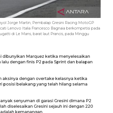
nyol Jorge Martin, Pembalap Gresini Racing MotoGP
ti Lenovo Italia Francesco Bagnaia berkompetisi pada
ugatti di Le Mans, barat laut Prancis, pada Minggu
ai dibunyikan Marquez ketika menyelesaikan
n lalu dengan finis P2 pada Sprint dan balapan
Vaksin HPV untuk siswa laki-
laki
 aksinya dengan overtake kelasnya ketika
2026-08-06 06:30:00
i posisi belakang yang telah hilang selama
nyak senyuman di garasi Gresini dimana P2
ah diselesaikan Gresini sejauh ini dengan 220
a adalah kemanangan.