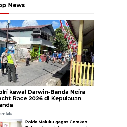
op News
olri kawal Darwin-Banda Neira
acht Race 2026 di Kepulauan
anda
jam lalu
Polda Maluku gagas Gerakan