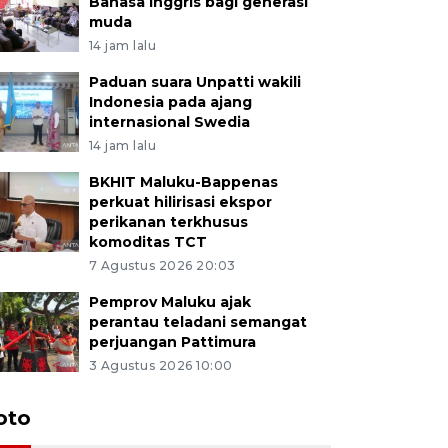
Bahasa Inggris bagi generasi
muda
14 jam lalu
Paduan suara Unpatti wakili
Indonesia pada ajang
internasional Swedia
14 jam lalu
BKHIT Maluku-Bappenas
perkuat hilirisasi ekspor
perikanan terkhusus
komoditas TCT
7 Agustus 2026 20:03
Pemprov Maluku ajak
perantau teladani semangat
perjuangan Pattimura
3 Agustus 2026 10:00
Euforia s
oto
Ternate