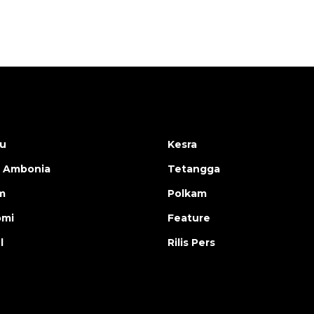
u
Kesra
 Ambonia
Tetangga
m
Polkam
omi
Feature
l
Rilis Pers