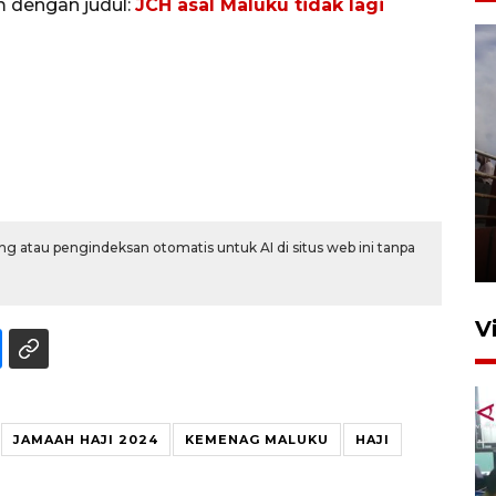
m dengan judul:
JCH asal Maluku tidak lagi
Unjuk rasa protes penataan
Pasar Higienis
g atau pengindeksan otomatis untuk AI di situs web ini tanpa
5 Mei 2026 05:32
V
JAMAAH HAJI 2024
KEMENAG MALUKU
HAJI