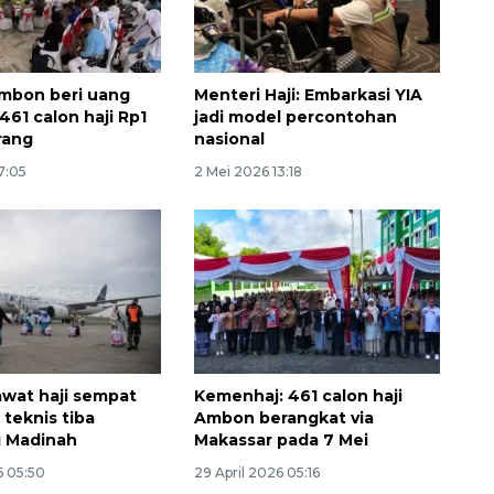
mbon beri uang
Menteri Haji: Embarkasi YIA
461 calon haji Rp1
jadi model percontohan
rang
nasional
7:05
2 Mei 2026 13:18
160 ribu sambungan baru
awat haji sempat
Kemenhaj: 461 calon haji
jaringan gas 2026
teknis tiba
Ambon berangkat via
2026-08-07 18:00:00
i Madinah
Makassar pada 7 Mei
6 05:50
29 April 2026 05:16