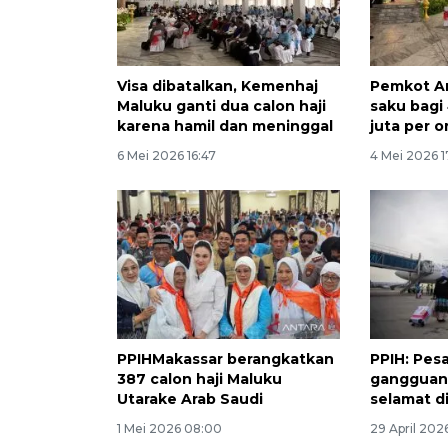
Visa dibatalkan, Kemenhaj
Pemkot A
Maluku ganti dua calon haji
saku bagi 
karena hamil dan meninggal
juta per o
6 Mei 2026 16:47
4 Mei 2026 1
PPIHMakassar berangkatkan
PPIH: Pes
387 calon haji Maluku
gangguan 
Utarake Arab Saudi
selamat d
1 Mei 2026 08:00
29 April 202