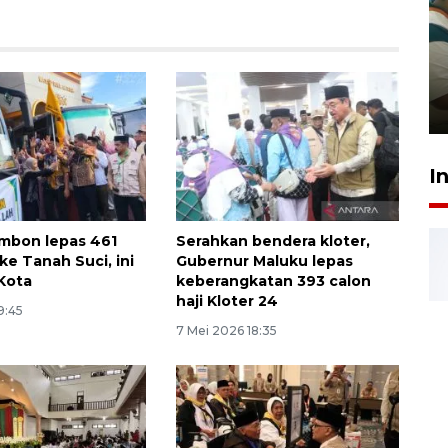
Ambon ajak semua pihak buka
ruang pada anak di lembaga
pembinaan
23 Juli 2026 14:28
I
mbon lepas 461
Serahkan bendera kloter,
 ke Tanah Suci, ini
Gubernur Maluku lepas
 Kota
keberangkatan 393 calon
haji Kloter 24
9:45
7 Mei 2026 18:35