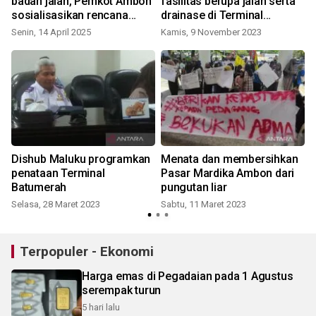
badan jalan, Pemkot Ambon
fasilitas berupa jalan serta
sosialisasikan rencana
drainase di Terminal
penertiban pedagang Pasar
Mardika
Senin, 14 April 2025
Kamis, 9 November 2023
Mardika
Dishub Maluku programkan
Menata dan membersihkan
penataan Terminal
Pasar Mardika Ambon dari
Batumerah
pungutan liar
Selasa, 28 Maret 2023
Sabtu, 11 Maret 2023
K
Terpopuler - Ekonomi
Harga emas di Pegadaian pada 1 Agustus
serempak turun
5 hari lalu