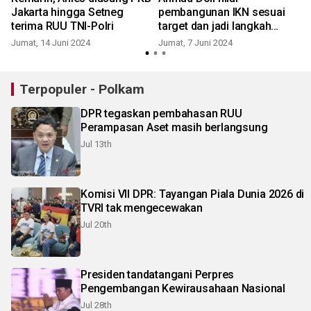
Jakarta hingga Setneg
pembangunan IKN sesuai
terima RUU TNI-Polri
target dan jadi langkah
penting RI
Jumat, 14 Juni 2024
Jumat, 7 Juni 2024
S
Terpopuler - Polkam
DPR tegaskan pembahasan RUU
Perampasan Aset masih berlangsung
Jul 13th
Komisi VII DPR: Tayangan Piala Dunia 2026 di
TVRI tak mengecewakan
Jul 20th
Presiden tandatangani Perpres
Pengembangan Kewirausahaan Nasional
Jul 28th