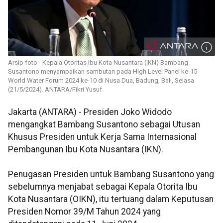
Arsip foto - Kepala Otoritas Ibu Kota Nusantara (IKN) Bambang
Susantono menyampaikan sambutan pada High Level Panel ke-15
World Water Forum 2024 ke-10 di Nusa Dua, Badung, Bali, Selasa
(21/5/2024). ANTARA/Fikri Yusuf
Jakarta (ANTARA) - Presiden Joko Widodo
mengangkat Bambang Susantono sebagai Utusan
Khusus Presiden untuk Kerja Sama Internasional
Pembangunan Ibu Kota Nusantara (IKN).
Penugasan Presiden untuk Bambang Susantono yang
sebelumnya menjabat sebagai Kepala Otorita Ibu
Kota Nusantara (OIKN), itu tertuang dalam Keputusan
Presiden Nomor 39/M Tahun 2024 yang