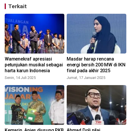
Terkait
Wamenekraf apresiasi
Masdar harap rencana
i
petunjukan musikal sebagai
energi bersih 200 MW di IKN
harta karun Indonesia
final pada akhir 2025
Senin, 14 Juli 2025
Jumat, 17 Januari 2025
R
Kemarin, Anies diusung PKB
Ahmad Doli nilai
A