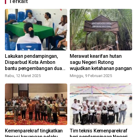
Terkait
Lakukan pendampingan,
Merawat kearifan hutan
M
Disparbud Kota Ambon
sagu Negeri Rutong
bantu pengembangan dua
wujudkan ketahanan pangan
desa wisata
Rabu, 12 Maret 2025
Minggu, 9 Februari 2025
Kemenparekraf tingkatkan
Tim teknis Kemenparekraf
literasi keuangan pelaku
beri pendampingan Negeri