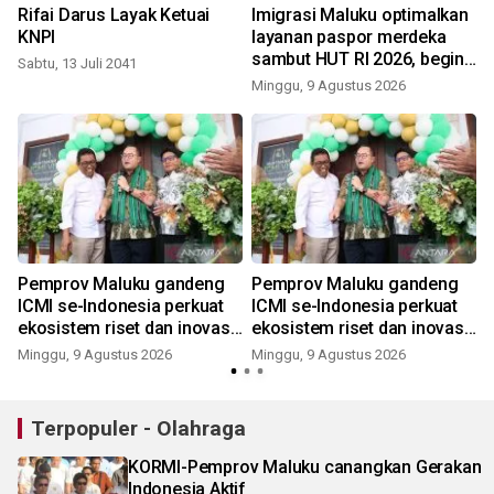
Rifai Darus Layak Ketuai
Imigrasi Maluku optimalkan
i
KNPI
layanan paspor merdeka
sambut HUT RI 2026, begini
Sabtu, 13 Juli 2041
kata Kakanwil
Minggu, 9 Agustus 2026
Pemprov Maluku gandeng
Pemprov Maluku gandeng
ICMI se-Indonesia perkuat
ICMI se-Indonesia perkuat
ekosistem riset dan inovasi
ekosistem riset dan inovasi
daerah
daerah
Minggu, 9 Agustus 2026
Minggu, 9 Agustus 2026
Terpopuler - Olahraga
KORMI-Pemprov Maluku canangkan Gerakan
Indonesia Aktif