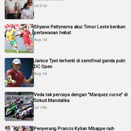
Jul 31st
Shyane Pattynama akui Timor Leste berikan
perlawanan hebat
Aug 1st
Janice Tjen terhenti di semifinal ganda putri
DC Open
Aug 1st
Veda tak percaya dengan "Marquez curse" di
Sirkuit Mandalika
Jul 15th
Penyerang Prancis Kylian Mbappe raih