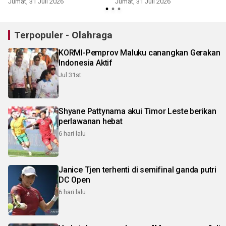
Jumat, 31 Juli 2026
Jumat, 31 Juli 2026
J
Terpopuler - Olahraga
KORMI-Pemprov Maluku canangkan Gerakan
Indonesia Aktif
Jul 31st
Shyane Pattynama akui Timor Leste berikan
perlawanan hebat
6 hari lalu
Janice Tjen terhenti di semifinal ganda putri
DC Open
6 hari lalu