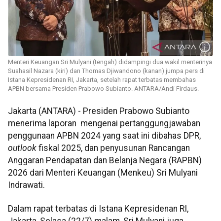
Menteri Keuangan Sri Mulyani (tengah) didampingi dua wakil menterinya
Suahasil Nazara (kiri) dan Thomas Djiwandono (kanan) jumpa pers di
Istana Kepresidenan RI, Jakarta, setelah rapat terbatas membahas
APBN bersama Presiden Prabowo Subianto. ANTARA/Andi Firdaus.
Jakarta (ANTARA) - Presiden Prabowo Subianto
menerima laporan mengenai pertanggungjawaban
penggunaan APBN 2024 yang saat ini dibahas DPR,
outlook
fiskal 2025, dan penyusunan Rancangan
Anggaran Pendapatan dan Belanja Negara (RAPBN)
2026 dari Menteri Keuangan (Menkeu) Sri Mulyani
Indrawati.
Dalam rapat terbatas di Istana Kepresidenan RI,
Jakarta, Selasa (22/7) malam, Sri Mulyani juga