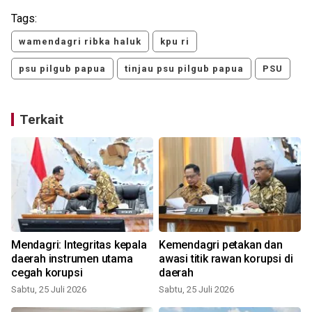
Tags:
wamendagri ribka haluk
kpu ri
psu pilgub papua
tinjau psu pilgub papua
PSU
Terkait
Mendagri: Integritas kepala
Kemendagri petakan dan
daerah instrumen utama
awasi titik rawan korupsi di
cegah korupsi
daerah
Sabtu, 25 Juli 2026
Sabtu, 25 Juli 2026
R