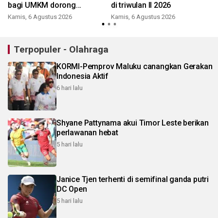
bagi UMKM dorong
di triwulan II 2026
pertumbuhan ekonomi
Kamis, 6 Agustus 2026
Kamis, 6 Agustus 2026
Terpopuler - Olahraga
KORMI-Pemprov Maluku canangkan Gerakan
Indonesia Aktif
6 hari lalu
Shyane Pattynama akui Timor Leste berikan
perlawanan hebat
5 hari lalu
Janice Tjen terhenti di semifinal ganda putri
DC Open
5 hari lalu