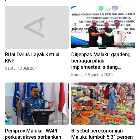
Rifai Darus Layak Ketuai
Ditjenpas Maluku gandeng
KNPI
berbagai pihak
implementasi sidang
Sabtu, 13 Juli 2041
elektronik dukung
Kamis, 6 Agustus 2026
transformasi digital
Pemprov Maluku-IWAPI
BI sebut perekonomian
perkuat akses perbankan
Maluku tumbuh 5,31 persen