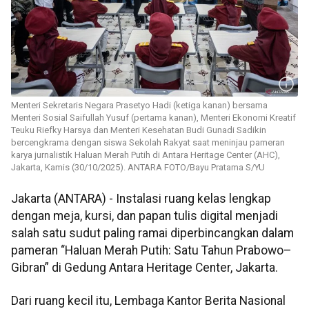
Menteri Sekretaris Negara Prasetyo Hadi (ketiga kanan) bersama
Menteri Sosial Saifullah Yusuf (pertama kanan), Menteri Ekonomi Kreatif
Teuku Riefky Harsya dan Menteri Kesehatan Budi Gunadi Sadikin
bercengkrama dengan siswa Sekolah Rakyat saat meninjau pameran
karya jurnalistik Haluan Merah Putih di Antara Heritage Center (AHC),
Jakarta, Kamis (30/10/2025). ANTARA FOTO/Bayu Pratama S/YU
Jakarta (ANTARA) - Instalasi ruang kelas lengkap
dengan meja, kursi, dan papan tulis digital menjadi
salah satu sudut paling ramai diperbincangkan dalam
pameran “Haluan Merah Putih: Satu Tahun Prabowo–
Gibran” di Gedung Antara Heritage Center, Jakarta.
Dari ruang kecil itu, Lembaga Kantor Berita Nasional