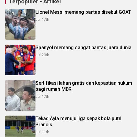
Terpopuler - Artikel
Lionel Messi memang pantas disebut GOAT
Jul 17th
Spanyol memang sangat pantas juara dunia
Jul 20th
Sertifikasi lahan gratis dan kepastian hukum
bagi rumah MBR
Jul 17th
Tekad Ayla menuju liga sepak bola putri
Prancis
Jul 11th