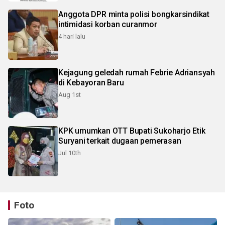
Anggota DPR minta polisi bongkarsindikat
intimidasi korban curanmor
4 hari lalu
Kejagung geledah rumah Febrie Adriansyah
di Kebayoran Baru
Aug 1st
KPK umumkan OTT Bupati Sukoharjo Etik
Suryani terkait dugaan pemerasan
Jul 10th
Foto