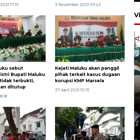
2021 17:10
2 November 2021 09:42
V
luku sebut
Kejati Maluku akan panggil
i istri Bupati Maluku
pihak terkait kasus dugaan
tidak terbukti,
korupsi KMP Marsela
kan ditutup
27 April 2021 10:13
18:18