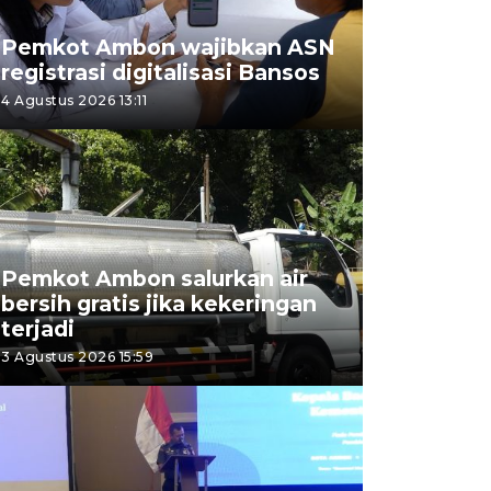
Pemkot Ambon wajibkan ASN
registrasi digitalisasi Bansos
4 Agustus 2026 13:11
Pemkot Ambon salurkan air
bersih gratis jika kekeringan
terjadi
3 Agustus 2026 15:59