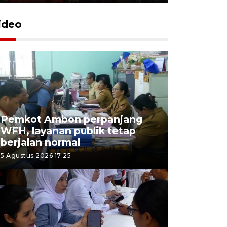
ideo
Pemkot Ambon perpanjang
WFH, layanan publik tetap
berjalan normal
5 Agustus 2026 17:25