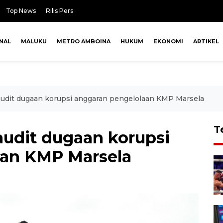
Top News
Rilis Pers
NAL
MALUKU
METRO AMBOINA
HUKUM
EKONOMI
ARTIKEL
 audit dugaan korupsi anggaran pengelolaan KMP Marsela
T
audit dugaan korupsi
aan KMP Marsela