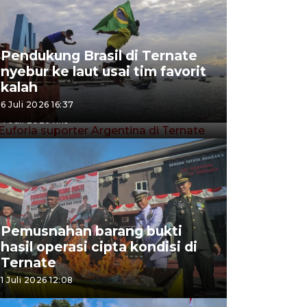
Pendukung Brasil di Ternate
nyebur ke laut usai tim favorit
Euforia suporter Argentina di
kalah
Ternate
6 Juli 2026 16:37
4 Juli 2026 11:19
Pemusnahan barang bukti
hasil operasi cipta kondisi di
Ternate
1 Juli 2026 12:08