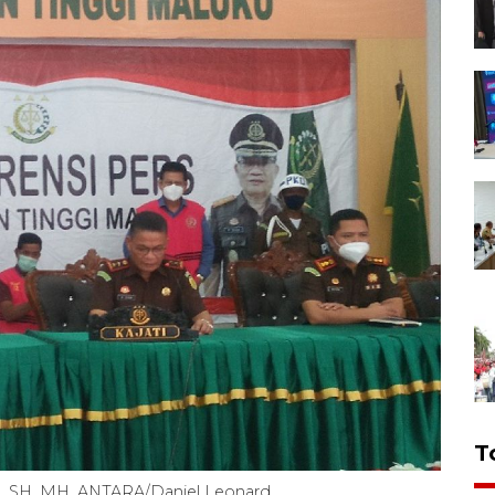
T
a, SH, MH. ANTARA/Daniel Leonard.