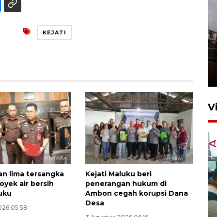
KEJATI
Unjuk rasa protes penataan
Pasar Higienis
5 Mei 2026 05:32
V
han lima tersangka
Kejati Maluku beri
oyek air bersih
penerangan hukum di
uku
Ambon cegah korupsi Dana
Ambon ajak semua pihak buka
Desa
ruang pada anak di lembaga
026 05:58