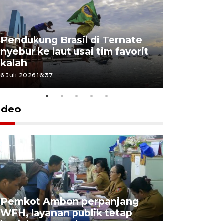
Pendukung Brasil di Ternate
nyebur ke laut usai tim favorit
kalah
6 Juli 2026 16:37
ideo
Pemkot Ambon perpanjang
WFH, layanan publik tetap
Pemkot 