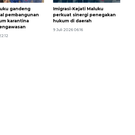
luku gandeng
Imigrasi-Kejati Maluku
wal pembangunan
perkuat sinergi penegakan
ium karantina
hukum di daerah
pengawasan
9 Juli 2026 06:16
22:12
Ekspedisi Rupiah Berdaulat
2026 sambangi Papua
2026-08-06 13:15:00