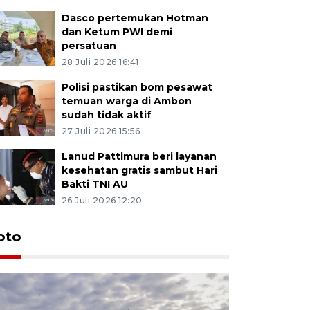
Dasco pertemukan Hotman
dan Ketum PWI demi
persatuan
28 Juli 2026 16:41
Polisi pastikan bom pesawat
temuan warga di Ambon
sudah tidak aktif
27 Juli 2026 15:56
Lanud Pattimura beri layanan
kesehatan gratis sambut Hari
Bakti TNI AU
26 Juli 2026 12:20
Euforia s
oto
Ternate
4 Juli 2026 11:1