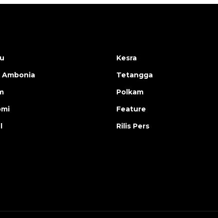
u
Kesra
 Ambonia
Tetangga
m
Polkam
omi
Feature
l
Rilis Pers