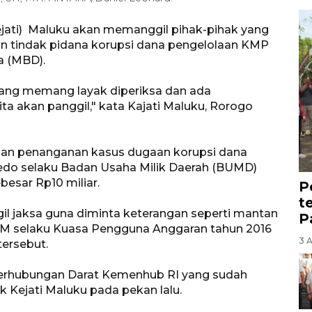
jati) Maluku akan memanggil pihak-pihak yang
an tindak pidana korupsi dana pengelolaan KMP
a (MBD).
 yang memang layak diperiksa dan ada
a akan panggil," kata Kajati Maluku, Rorogo
ngan penanganan kasus dugaan korupsi dana
edo selaku Badan Usaha Milik Daerah (BUMD)
esar Rp10 miliar.
P
t
il jaksa guna diminta keterangan seperti mantan
P
 UJM selaku Kuasa Pengguna Anggaran tahun 2016
3 
ersebut.
 Perhubungan Darat Kemenhub RI yang sudah
Kejati Maluku pada pekan lalu.