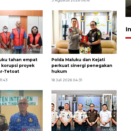
3 Agustus 2026 06:16
pembinaan
23 Juli 2026 14:28
I
luku tahan empat
Polda Maluku dan Kejati
 korupsi proyek
perkuat sinergi penegakan
ar-Tetoat
hukum
11:43
18 Juli 2026 04:31