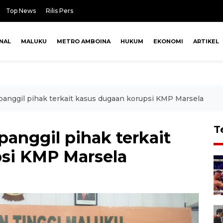
Top News
Rilis Pers
NAL
MALUKU
METRO AMBOINA
HUKUM
EKONOMI
ARTIKEL
panggil pihak terkait kasus dugaan korupsi KMP Marsela
T
panggil pihak terkait
si KMP Marsela