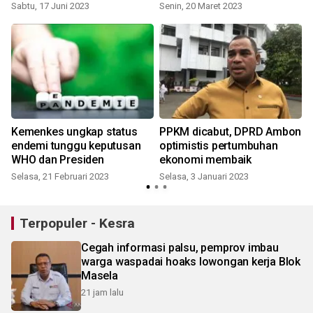
kepegawaian
Sabtu, 17 Juni 2023
Senin, 20 Maret 2023
Kemenkes ungkap status
PPKM dicabut, DPRD Ambon
endemi tunggu keputusan
optimistis pertumbuhan
WHO dan Presiden
ekonomi membaik
Selasa, 21 Februari 2023
Selasa, 3 Januari 2023
Terpopuler - Kesra
Cegah informasi palsu, pemprov imbau
warga waspadai hoaks lowongan kerja Blok
Masela
21 jam lalu