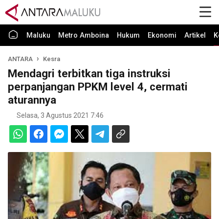
Maluku
Metro Amboina
Hukum
Ekonomi
Artikel
K
ANTARA
Kesra
Mendagri terbitkan tiga instruksi
perpanjangan PPKM level 4, cermati
aturannya
Selasa, 3 Agustus 2021 7:46