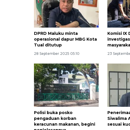
DPRD Maluku minta
Komisi IX
operasional dapur MBG Kota
investiga
Tual ditutup
masyarakat
28 September 2025 05:10
23 Septembe
Polisi buka posko
Penerimaa
pengaduan korban
Siwalima
keracunan makanan, begini
sesuai ku