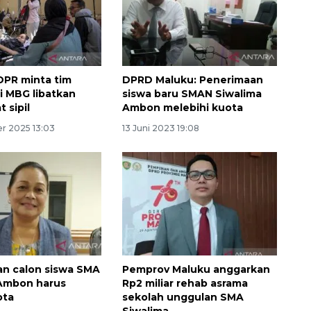
 DPR minta tim
DPRD Maluku: Penerimaan
si MBG libatkan
siswa baru SMAN Siwalima
 sipil
Ambon melebihi kuota
r 2025 13:03
13 Juni 2023 19:08
Ekonomi triwulan II-2026
tumbuh 5,29 persen
2026-08-06 18:45:00
n calon siswa SMA
Pemprov Maluku anggarkan
 Ambon harus
Rp2 miliar rehab asrama
ota
sekolah unggulan SMA