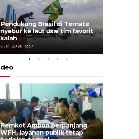
Pendukung Brasil di Ternate
nyebur ke laut usai tim favorit
kalah
6 Juli 2026 16:37
ideo
Pemkot Ambon perpanjang
WFH, layanan publik tetap
Pemkot 