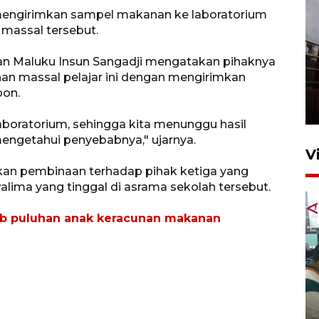
engirimkan sampel makanan ke laboratorium
massal tersebut.
an Maluku Insun Sangadji mengatakan pihaknya
Unjuk rasa protes penataan
an massal pelajar ini dengan mengirimkan
Pasar Higienis
bon.
5 Mei 2026 05:32
aboratorium, sehingga kita menunggu hasil
ngetahui penyebabnya," ujarnya.
V
ukan pembinaan terhadap pihak ketiga yang
alima yang tinggal di asrama sekolah tersebut.
bab puluhan anak keracunan makanan
Ambon ajak semua pihak buka
ruang pada anak di lembaga