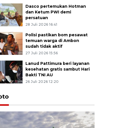
Dasco pertemukan Hotman
dan Ketum PWI demi
persatuan
28 Juli 2026 16:41
Polisi pastikan bom pesawat
temuan warga di Ambon
sudah tidak aktif
27 Juli 2026 15:56
Lanud Pattimura beri layanan
kesehatan gratis sambut Hari
Bakti TNI AU
26 Juli 2026 12:20
Euforia s
oto
Ternate
4 Juli 2026 11:1