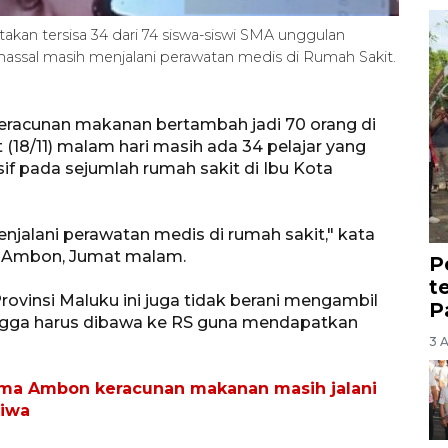
an tersisa 34 dari 74 siswa-siswi SMA unggulan
ssal masih menjalani perawatan medis di Rumah Sakit.
eracunan makanan bertambah jadi 70 orang di
18/11) malam hari masih ada 34 pelajar yang
if pada sejumlah rumah sakit di Ibu Kota
menjalani perawatan medis di rumah sakit," kata
i Ambon, Jumat malam.
P
t
rovinsi Maluku ini juga tidak berani mengambil
P
ingga harus dibawa ke RS guna mendapatkan
3 
ima Ambon keracunan makanan masih jalani
jiwa