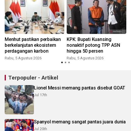
Menhut pastikan perbaikan
KPK: Bupati Kuansing
l
berkelanjutan ekosistem
nonaktif potong TPP ASN
perdagangan karbon
hingga 50 persen
Rabu, 5 Agustus 2026
Rabu, 5 Agustus 2026
Terpopuler - Artikel
Lionel Messi memang pantas disebut GOAT
Jul 17th
Spanyol memang sangat pantas juara dunia
Jul 20th