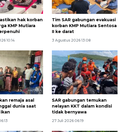
stikan hak korban
Tim SAR gabungan evakuasi
rga KMP Mutiara
korban KMP Mutiara Sentosa
erpenuhi
II ke darat
26 10:14
3 Agustus 2026 13:08
Memberantas kejahatan
jalanan Jakarta
2026-08-05 18:00:00
an remaja asal
SAR gabungan temukan
ggal dunia saat
nelayan KKT dalam kondisi
ikan
tidak bernyawa
06:13
27 Juli 2026 06:19