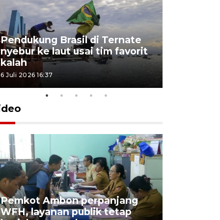
Pendukung Brasil di Ternate
nyebur ke laut usai tim favorit
kalah
6 Juli 2026 16:37
ideo
Pemkot Ambon perpanjang
WFH, layanan publik tetap
Pemkot 