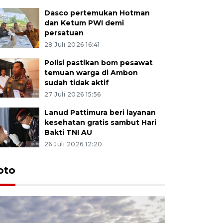
Dasco pertemukan Hotman
dan Ketum PWI demi
persatuan
28 Juli 2026 16:41
Polisi pastikan bom pesawat
temuan warga di Ambon
sudah tidak aktif
27 Juli 2026 15:56
Lanud Pattimura beri layanan
kesehatan gratis sambut Hari
Bakti TNI AU
26 Juli 2026 12:20
Euforia s
oto
Ternate
4 Juli 2026 11:1