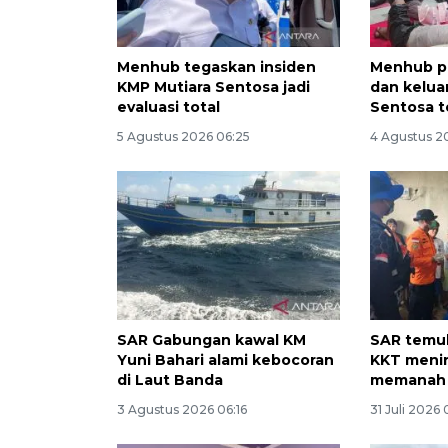
Menhub tegaskan insiden
Menhub pa
KMP Mutiara Sentosa jadi
dan kelua
evaluasi total
Sentosa t
5 Agustus 2026 06:25
4 Agustus 20
SAR Gabungan kawal KM
SAR temuk
Yuni Bahari alami kebocoran
KKT menin
di Laut Banda
memanah 
3 Agustus 2026 06:16
31 Juli 2026 