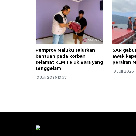
Pemprov Maluku salurkan
SAR gabun
bantuan pada korban
awak kapa
selamat KLM Teluk Bara yang
perairan 
tenggelam
19 Juli 2026 
19 Juli 2026 19:57