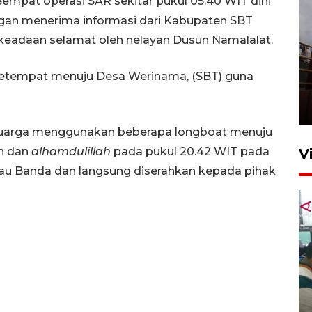
mpat operasi SAR sekitar pukul 05.40 WIT dini
ngan menerima informasi dari Kabupaten SBT
 keadaan selamat oleh nelayan Dusun Namalalat.
Unjuk rasa protes penataan
 setempat menuju Desa Werinama, (SBT) guna
Pasar Higienis
5 Mei 2026 05:32
eluarga menggunakan beberapa longboat menuju
n dan
alhamdulillah
pada pukul 20.42 WIT pada
V
ulau Banda dan langsung diserahkan kepada pihak
Ambon ajak semua pihak buka
ruang pada anak di lembaga