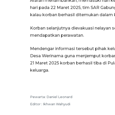
Arafah menambahkan, memasuki hari kee
hari pada 22 Maret 2025, tim SAR Gabu
kalau korban berhasil ditemukan dalam
Korban selanjutnya dievakuasi nelayan
mendapatkan perawatan.
Mendengar informasi tersebut pihak k
Desa Werinama guna menjemput korba
21 Maret 2025 korban berhasil tiba di P
keluarga.
Pewarta: Daniel Leonard
Editor : Ikhwan Wahyudi