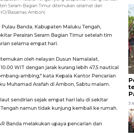
paten Seram Bagian Timur ditemukan selamat dan
A/HO/Basarnas Ambon)
 Pulau Banda, Kabupaten Maluku Tengah,
kitar Perairan Seram Bagian Timur setelah tim
ian selama empat hari.
ditemukan oleh nelayan Dusun Namalalat,
0.00 WIT dengan jarak kurang lebih 47,5 nautical
rombang-ambing," kata Kepala Kantor Pencarian
P
ku Muhamad Arafah di Ambon, Sabtu malam.
t
P
ut sendirian sejak empat hari lalu di sekitar
3 
u Tengah namun tidak kunjung kembali ke rumah.
AR Banda melakukan upaya pencarian dan