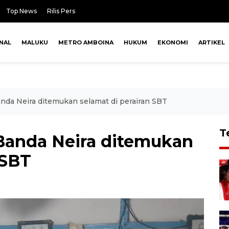
Top News
Rilis Pers
NAL
MALUKU
METRO AMBOINA
HUKUM
EKONOMI
ARTIKEL
anda Neira ditemukan selamat di perairan SBT
T
 Banda Neira ditemukan
 SBT