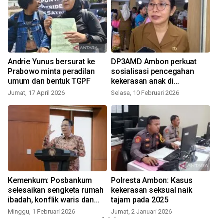
Andrie Yunus bersurat ke
DP3AMD Ambon perkuat
Prabowo minta peradilan
sosialisasi pencegahan
umum dan bentuk TGPF
kekerasan anak di
lingkungan sekolah
Jumat, 17 April 2026
Selasa, 10 Februari 2026
Kemenkum: Posbankum
Polresta Ambon: Kasus
selesaikan sengketa rumah
kekerasan seksual naik
ibadah, konflik waris dan
tajam pada 2025
sengketa lahan
Minggu, 1 Februari 2026
Jumat, 2 Januari 2026