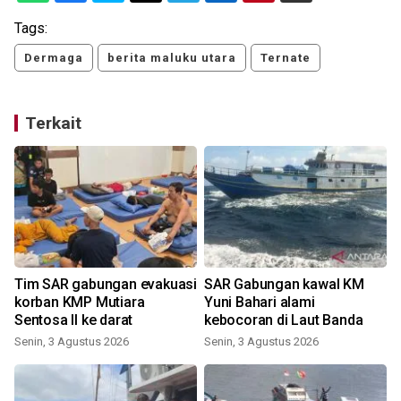
Tags:
Dermaga
berita maluku utara
Ternate
Terkait
Tim SAR gabungan evakuasi
SAR Gabungan kawal KM
korban KMP Mutiara
Yuni Bahari alami
Sentosa II ke darat
kebocoran di Laut Banda
Senin, 3 Agustus 2026
Senin, 3 Agustus 2026
S