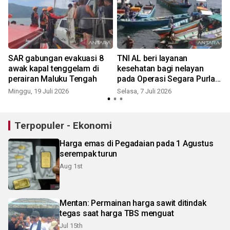
SAR gabungan evakuasi 8
TNI AL beri layanan
awak kapal tenggelam di
kesehatan bagi nelayan
perairan Maluku Tengah
pada Operasi Segara Purla
Satgas TNI Papua 2026
Minggu, 19 Juli 2026
Selasa, 7 Juli 2026
R
Terpopuler - Ekonomi
Harga emas di Pegadaian pada 1 Agustus
serempak turun
Aug 1st
Mentan: Permainan harga sawit ditindak
tegas saat harga TBS menguat
Jul 15th