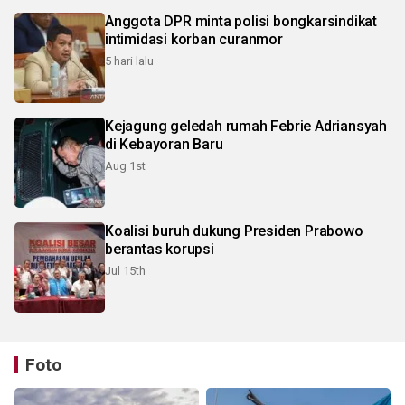
Anggota DPR minta polisi bongkarsindikat
intimidasi korban curanmor
5 hari lalu
Kejagung geledah rumah Febrie Adriansyah
di Kebayoran Baru
Aug 1st
Koalisi buruh dukung Presiden Prabowo
berantas korupsi
Jul 15th
Foto