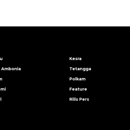
u
Kesra
 Ambonia
Tetangga
m
Polkam
omi
Feature
l
Rilis Pers