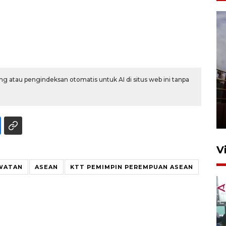
g atau pengindeksan otomatis untuk AI di situs web ini tanpa
Unjuk rasa protes penataan
Pasar Higienis
5 Mei 2026 05:32
V
WATAN
ASEAN
KTT PEMIMPIN PEREMPUAN ASEAN