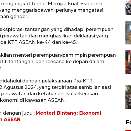
 mengangkat tema "Memperkuat Ekonomi
yang menggarisbawahi perlunya mengatasi
aan gender.
ngeksplorasi tantangan yang dihadapi perempuan
 perawatan dan menghasilkan deklarasi yang
ada KTT ASEAN ke-44 dan ke-45.
wakilan menteri perempuan/pemimpin perempuan
atif, tantangan, dan rencana ke depan dalam
.
idahului dengan pelaksanaan Pra-KTT
gustus 2024, yang terdiri atas sembilan sesi
 perawatan dan ketahanan, isu kekerasan
g ekonomi di kawasan ASEAN.
m dengan judul:
Menteri Bintang: Ekonomi
an ASEAN
F