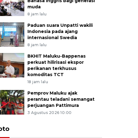
Bahasa Inggris bagi generasi
muda
8 jam lalu
Paduan suara Unpatti wakili
Indonesia pada ajang
internasional Swedia
8 jam lalu
BKHIT Maluku-Bappenas
perkuat hilirisasi ekspor
perikanan terkhusus
komoditas TCT
18 jam lalu
Pemprov Maluku ajak
perantau teladani semangat
perjuangan Pattimura
3 Agustus 2026 10:00
Euforia s
oto
Ternate