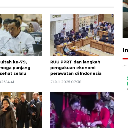
Ambon ajak semua pihak buka
ruang pada anak di lembaga
pembinaan
23 Juli 2026 14:28
I
ultah ke-79,
RUU PPRT dan langkah
emoga panjang
pengakuan ekonomi
sehat selalu
perawatan di Indonesia
026 14:41
21 Juli 2025 07:38