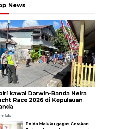
op News
olri kawal Darwin-Banda Neira
acht Race 2026 di Kepulauan
anda
am lalu
Polda Maluku gagas Gerakan