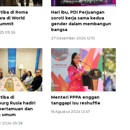
tiba di Roma
Hari Ibu, PDI Perjuangan
ra di World
soroti kerja sama kedua
Summit
gender dalam membangun
bangsa
025 09:26
27 Desember 2024 12:10
tiba di
Menteri PPPA enggan
urg Rusia hadiri
tanggapi isu reshuffle
Awas penipuan berbasis AI
 pertamuan dan
16 Agustus 2024 12:47
ah umum
2026-08-07 13:45:00
r 2024 05:38