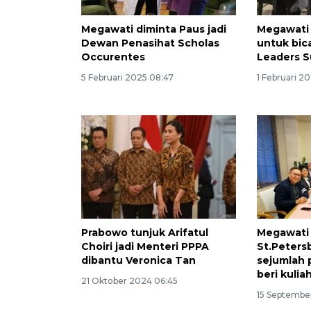
Megawati diminta Paus jadi
Megawati 
Dewan Penasihat Scholas
untuk bica
Occurentes
Leaders 
5 Februari 2025 08:47
1 Februari 2
Prabowo tunjuk Arifatul
Megawati 
Choiri jadi Menteri PPPA
St.Petersb
dibantu Veronica Tan
sejumlah
beri kuli
21 Oktober 2024 06:45
15 Septembe