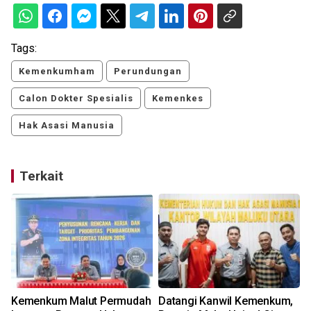
Tags:
Kemenkumham
Perundungan
Calon Dokter Spesialis
Kemenkes
Hak Asasi Manusia
Terkait
Kemenkum Malut Permudah
Datangi Kanwil Kemenkum,