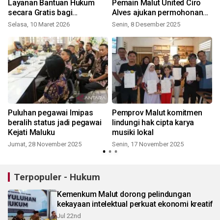
Layanan Bantuan Hukum
Pemain Malut United Ciro
secara Gratis bagi
Alves ajukan permohonan
Masyarakat Miskin
naturalisasi WNI
Selasa, 10 Maret 2026
Senin, 8 Desember 2025
Puluhan pegawai Imipas
Pemprov Malut komitmen
beralih status jadi pegawai
lindungi hak cipta karya
Kejati Maluku
musiki lokal
Jumat, 28 November 2025
Senin, 17 November 2025
Terpopuler - Hukum
Kemenkum Malut dorong pelindungan
kekayaan intelektual perkuat ekonomi kreatif
Jul 22nd