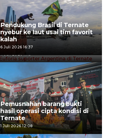
Pendukung Brasil di Ternate
nyebur ke laut usai tim favorit
Euforia suporter Argentina di
kalah
Ternate
6 Juli 2026 16:37
4 Juli 2026 11:19
Pemusnahan barang bukti
hasil operasi cipta kondisi di
Ternate
1 Juli 2026 12:08