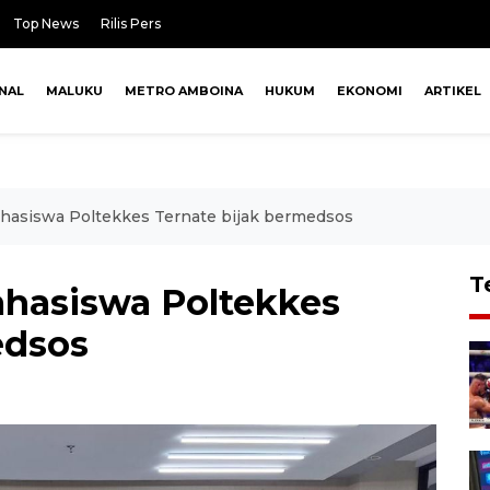
Top News
Rilis Pers
NAL
MALUKU
METRO AMBOINA
HUKUM
EKONOMI
ARTIKEL
ahasiswa Poltekkes Ternate bijak bermedsos
T
ahasiswa Poltekkes
edsos