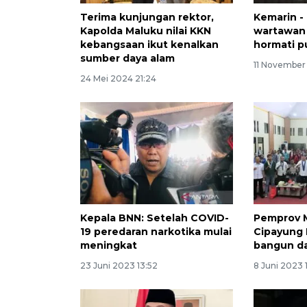
Terima kunjungan rektor,
Kemarin - 
Kapolda Maluku nilai KKN
wartawan 
kebangsaan ikut kenalkan
hormati 
sumber daya alam
11 November
24 Mei 2024 21:24
Kepala BNN: Setelah COVID-
Pemprov 
19 peredaran narkotika mulai
Cipayung 
meningkat
bangun d
23 Juni 2023 13:52
8 Juni 2023 