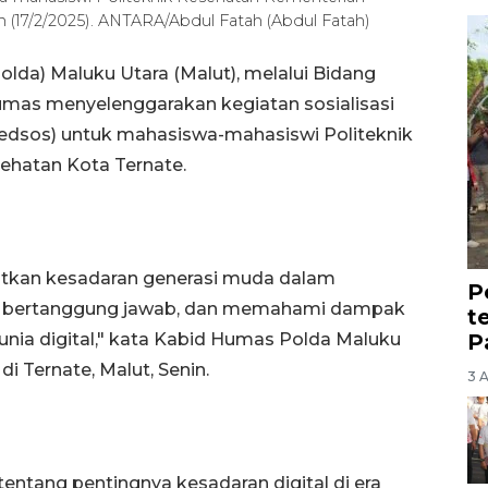
n (17/2/2025). ANTARA/Abdul Fatah (Abdul Fatah)
olda) Maluku Utara (Malut), melalui Bidang
as menyelenggarakan kegiatan sosialisasi
medsos) untuk mahasiswa-mahasiswi Politeknik
ehatan Kota Ternate.
gkatkan kesadaran generasi muda dalam
P
k, bertanggung jawab, dan memahami dampak
t
P
 dunia digital," kata Kabid Humas Polda Maluku
 Ternate, Malut, Senin.
3 
ntang pentingnya kesadaran digital di era