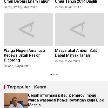
Umur Divonis Enam Tahun
Umur Tahun 2014 Diadili
Sabtu, 12 Agustus 2017
Kamis, 8 Juni 2017
S
Warga Negeri Amahusu
Masyarakat Ambon Sulit
Kecewa Jatah Raskin
Dapat Minyak Tanah
Dipotong
Am
Kamis, 2 Mei 2013
Selasa, 5 April 2016
R
Terpopuler - Kesra
Cegah informasi palsu, pemprov imbau
warga waspadai hoaks lowongan kerja Blok
Masela