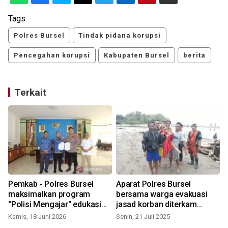
Tags:
Polres Bursel
Tindak pidana korupsi
Pencegahan korupsi
Kabupaten Bursel
berita
Terkait
Pemkab - Polres Bursel
Aparat Polres Bursel
maksimalkan program
bersama warga evakuasi
"Polisi Mengajar" edukasi
jasad korban diterkam
bahaya narkoba
buaya
Kamis, 18 Juni 2026
Senin, 21 Juli 2025
J