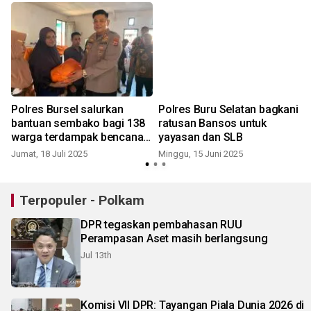
Polres Bursel salurkan
Polres Buru Selatan bagkani
n
bantuan sembako bagi 138
ratusan Bansos untuk
warga terdampak bencana
yayasan dan SLB
alam banjir
Jumat, 18 Juli 2025
Minggu, 15 Juni 2025
K
Terpopuler - Polkam
DPR tegaskan pembahasan RUU
Perampasan Aset masih berlangsung
Jul 13th
Komisi VII DPR: Tayangan Piala Dunia 2026 di