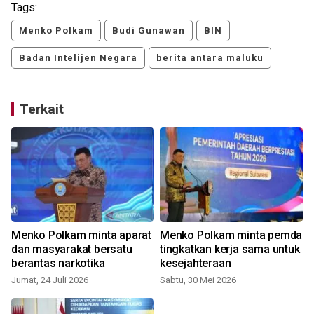
Tags:
Menko Polkam
Budi Gunawan
BIN
Badan Intelijen Negara
berita antara maluku
Terkait
Menko Polkam minta aparat
Menko Polkam minta pemda
dan masyarakat bersatu
tingkatkan kerja sama untuk
berantas narkotika
kesejahteraan
S
Jumat, 24 Juli 2026
Sabtu, 30 Mei 2026