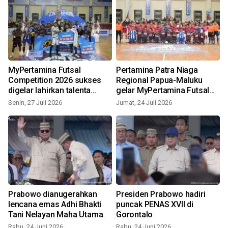
MyPertamina Futsal
Pertamina Patra Niaga
Competition 2026 sukses
Regional Papua-Maluku
digelar lahirkan talenta
gelar MyPertamina Futsal
muda berprestasi di
Competition 2026
Senin, 27 Juli 2026
Jumat, 24 Juli 2026
R
Jayapura
kembangkan talenta muda
Papua
Prabowo dianugerahkan
Presiden Prabowo hadiri
lencana emas Adhi Bhakti
puncak PENAS XVII di
Tani Nelayan Maha Utama
Gorontalo
Rabu, 24 Juni 2026
Rabu, 24 Juni 2026
S