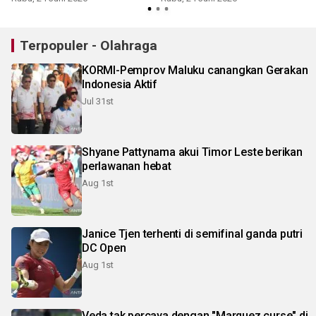
Terpopuler - Olahraga
KORMI-Pemprov Maluku canangkan Gerakan
Indonesia Aktif
Jul 31st
Shyane Pattynama akui Timor Leste berikan
perlawanan hebat
Aug 1st
Janice Tjen terhenti di semifinal ganda putri
DC Open
Aug 1st
Veda tak percaya dengan "Marquez curse" di