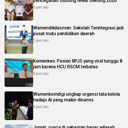
pencegahan stunting lewat Genting 2026
2 jam lalu
Wamendikdasmen: Sekolah Terintegrasi jadi
pusat mutu pendidikan daerah
7 jam lalu
Kemenkes: Pasien BPJS yang viral tunggu 8
jam karena HCU RSCM terbatas
9 jam lalu
Wamenkomdigi ungkap urgensi tata kelola
hadapi AI yang makin dinamis
9 jam lalu
Jumat, cuaca di sebagian besar wilayah