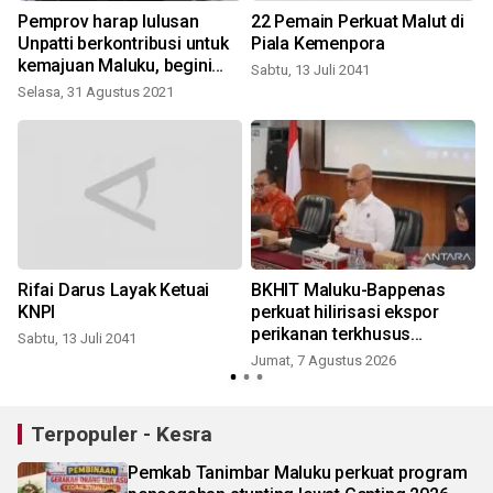
n
Pemprov harap lulusan
22 Pemain Perkuat Malut di
Unpatti berkontribusi untuk
Piala Kemenpora
kemajuan Maluku, begini
Sabtu, 13 Juli 2041
penjelasannya
Selasa, 31 Agustus 2021
Rifai Darus Layak Ketuai
BKHIT Maluku-Bappenas
KNPI
perkuat hilirisasi ekspor
perikanan terkhusus
Sabtu, 13 Juli 2041
komoditas TCT
Jumat, 7 Agustus 2026
Terpopuler - Kesra
Pemkab Tanimbar Maluku perkuat program