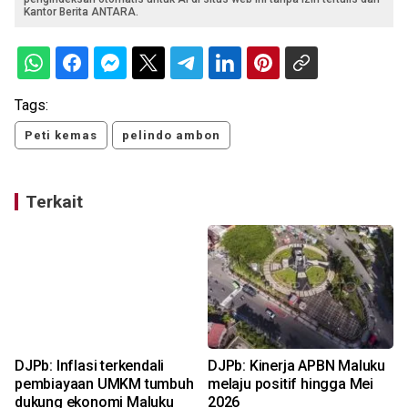
Kantor Berita ANTARA.
Tags:
Peti kemas
pelindo ambon
Terkait
DJPb: Inflasi terkendali
DJPb: Kinerja APBN Maluku
t
pembiayaan UMKM tumbuh
melaju positif hingga Mei
dukung ekonomi Maluku
2026