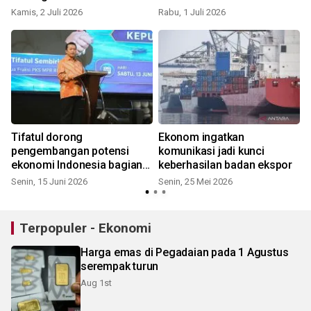
Kamis, 2 Juli 2026
Rabu, 1 Juli 2026
S
n
Tifatul dorong
Ekonom ingatkan
pengembangan potensi
komunikasi jadi kunci
ekonomi Indonesia bagian
keberhasilan badan ekspor
utara
Senin, 15 Juni 2026
Senin, 25 Mei 2026
S
Terpopuler - Ekonomi
Harga emas di Pegadaian pada 1 Agustus
serempak turun
Aug 1st