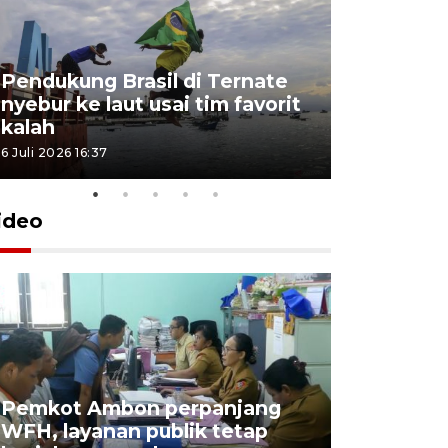
Pendukung Brasil di Ternate
nyebur ke laut usai tim favorit
kalah
6 Juli 2026 16:37
ideo
Pemkot Ambon perpanjang
WFH, layanan publik tetap
Pemkot 