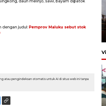
 singkong, daun melinjo, sawi, bayam dipatok
Unjuk rasa protes penataan
m dengan judul:
Pemprov Maluku sebut stok
Pasar Higienis
n
5 Mei 2026 05:32
V
g atau pengindeksan otomatis untuk AI di situs web ini tanpa
Ambon ajak semua pihak buka
ruang pada anak di lembaga