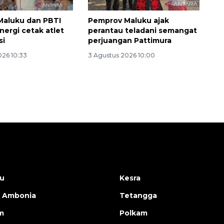
Maluku dan PBTI
Pemprov Maluku ajak
nergi cetak atlet
perantau teladani semangat
si
perjuangan Pattimura
026 10:33
3 Agustus 2026 10:00
u
Kesra
 Ambonia
Tetangga
m
Polkam