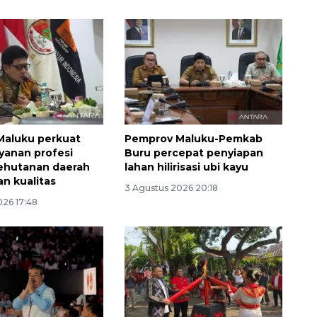
Maluku perkuat
Pemprov Maluku-Pemkab
ayanan profesi
Buru percepat penyiapan
kehutanan daerah
lahan hilirisasi ubi kayu
an kualitas
3 Agustus 2026 20:18
Sinyal positif perekonomian
026 17:48
Indonesia
2026-08-05 15:00:00