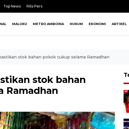
Top News
Rilis Pers
NAL
MALUKU
METRO AMBOINA
HUKUM
EKONOMI
ARTIKEL
astikan stok bahan pokok cukup selama Ramadhan
T
stikan stok bahan
ma Ramadhan