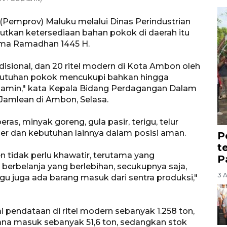
(Pemprov) Maluku melalui Dinas Perindustrian
tkan ketersediaan bahan pokok di daerah itu
ma Ramadhan 1445 H.
disional, dan 20 ritel modern di Kota Ambon oleh
ebutuhan pokok mencukupi bahkan hingga
terjamin," kata Kepala Bidang Perdagangan Dalam
 Jamlean di Ambon, Selasa.
as, minyak goreng, gula pasir, terigu, telur
ler dan kebutuhan lainnya dalam posisi aman.
P
t
 tidak perlu khawatir, terutama yang
P
berbelanja yang berlebihan, secukupnya saja,
3 
u juga ada barang masuk dari sentra produksi,"
ai pendataan di ritel modern sebanyak 1.258 ton,
cana masuk sebanyak 51,6 ton, sedangkan stok