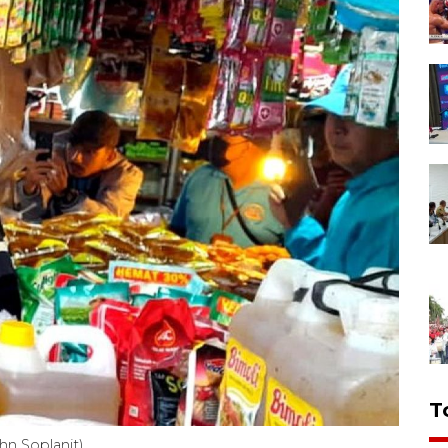
T
n Soplanit)