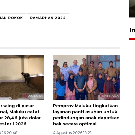
pembinaan
23 Juli 2026 14:28
HAN POKOK
RAMADHAN 2024
I
saing di pasar
Pemprov Maluku tingkatkan
nal, Maluku catat
layanan panti asuhan untuk
or 28,46 juta dolar
perlindungan anak dapatkan
ester I 2026
hak secara optimal
026 20:48
4 Agustus 2026 18:21