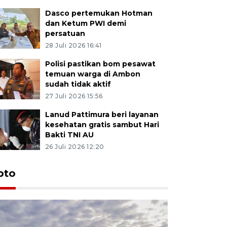
Dasco pertemukan Hotman
dan Ketum PWI demi
persatuan
28 Juli 2026 16:41
Polisi pastikan bom pesawat
temuan warga di Ambon
sudah tidak aktif
27 Juli 2026 15:56
Lanud Pattimura beri layanan
kesehatan gratis sambut Hari
Bakti TNI AU
26 Juli 2026 12:20
Euforia s
oto
Ternate
4 Juli 2026 11:1