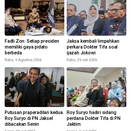
Fadli Zon: Setiap presiden
Jaksa kembali limpahkan
memiliki gaya pidato
perkara Dokter Tifa soal
berbeda
ijazah Jokowi
Rabu, 5 Agustus 2026
Rabu, 29 Juli 2026
S
Putusan praperadilan kedua
Roy Suryo hadiri sidang
Roy Suryo di PN Jaksel
perdana Dokter Tifa di PN
dibacakan Senin
Jaktim
S