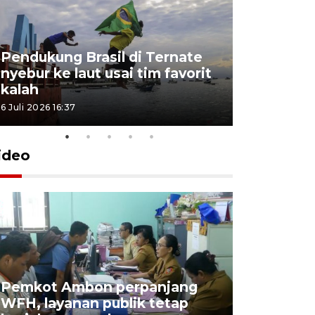
Pendukung Brasil di Ternate
nyebur ke laut usai tim favorit
kalah
6 Juli 2026 16:37
ideo
Pemkot Ambon perpanjang
WFH, layanan publik tetap
Pemkot 