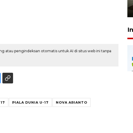
pembinaan
23 Juli 2026 14:28
I
g atau pengindeksan otomatis untuk AI di situs web ini tanpa
-17
PIALA DUNIA U-17
NOVA ARIANTO