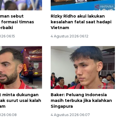
dman sebut
Rizky Ridho akui lakukan
 formasi timnas
kesalahan fatal saat hadapi
rbaiki
Vietnam
026 06:15
4 Agustus 2026 06:12
t minta dukungan
Baker: Peluang Indonesia
ak surut usai kalah
masih terbuka jika kalahkan
nam
Singapura
026 06:08
4 Agustus 2026 06:07