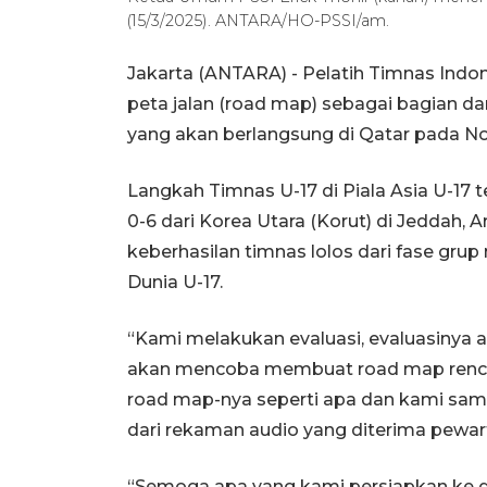
(15/3/2025). ANTARA/HO-PSSI/am.
Jakarta (ANTARA) - Pelatih Timnas Indo
peta jalan (road map) sebagai bagian da
yang akan berlangsung di Qatar pada N
Langkah Timnas U-17 di Piala Asia U-17 t
0-6 dari Korea Utara (Korut) di Jeddah, A
keberhasilan timnas lolos dari fase gr
Dunia U-17.
“Kami melakukan evaluasi, evaluasinya a
akan mencoba membuat road map rencana 
road map-nya seperti apa dan kami samp
dari rekaman audio yang diterima pewart
“Semoga apa yang kami persiapkan ke 