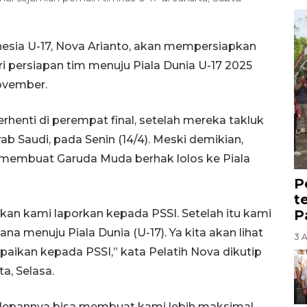
nesia U-17, Nova Arianto, akan mempersiapkan
ri persiapan tim menuju Piala Dunia U-17 2025
ovember.
erhenti di perempat final, setelah mereka takluk
rab Saudi, pada Senin (14/4). Meski demikian,
up membuat Garuda Muda berhak lolos ke Piala
P
t
P
kan kami laporkan kepada PSSI. Setelah itu kami
menuju Piala Dunia (U-17). Ya kita akan lihat
3 
aikan kepada PSSI,” kata Pelatih Nova dikutip
a, Selasa.
depannya bisa membuat kami lebih maksimal