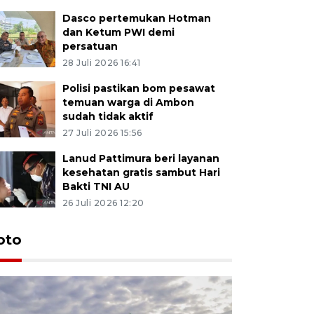
Dasco pertemukan Hotman
dan Ketum PWI demi
persatuan
28 Juli 2026 16:41
Polisi pastikan bom pesawat
temuan warga di Ambon
sudah tidak aktif
27 Juli 2026 15:56
Lanud Pattimura beri layanan
kesehatan gratis sambut Hari
Bakti TNI AU
26 Juli 2026 12:20
Euforia s
oto
Ternate
4 Juli 2026 11:1