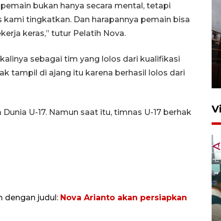
emain bukan hanya secara mental, tetapi
rus kami tingkatkan. Dan harapannya pemain bisa
kerja keras,” tutur Pelatih Nova.
Unjuk rasa protes penataan
linya sebagai tim yang lolos dari kualifikasi
Pasar Higienis
 tampil di ajang itu karena berhasil lolos dari
5 Mei 2026 05:32
V
a Dunia U-17. Namun saat itu, timnas U-17 berhak
m dengan judul:
Nova Arianto akan persiapkan
Ambon ajak semua pihak buka
ruang pada anak di lembaga