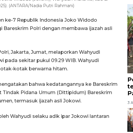
2025). (ANTARA/Nadia Putri Rahmani)
den ke-7 Republik Indonesia Joko Widodo
i Bareskrim Polri dengan membawa ijazah asli
lri, Jakarta, Jumat, melaporkan Wahyudi
 pada sekitar pukul 09.29 WIB. Wahyudi
tak-kotak berwarna hitam.
P
 mengatakan bahwa kedatangannya ke Bareskrim
t
P
rat Tindak Pidana Umum (Dittipidum) Bareskrim
men, termasuk ijazah asli Jokowi.
3 
oleh Wahyudi selaku adik ipar Jokowi lantaran