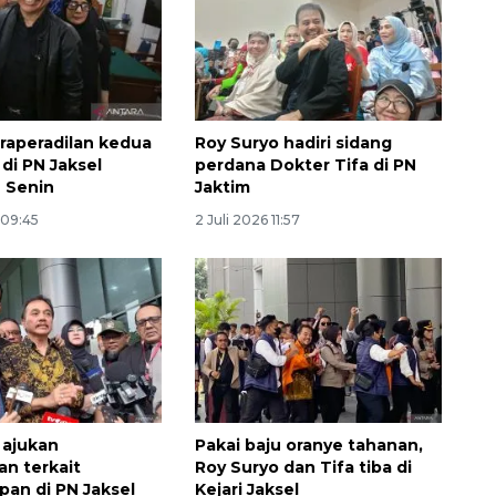
raperadilan kedua
Roy Suryo hadiri sidang
di PN Jaksel
perdana Dokter Tifa di PN
 Senin
Jaktim
 09:45
2 Juli 2026 11:57
Memberantas kejahatan
jalanan Jakarta
2026-08-05 18:00:00
 ajukan
Pakai baju oranye tahanan,
an terkait
Roy Suryo dan Tifa tiba di
an di PN Jaksel
Kejari Jaksel