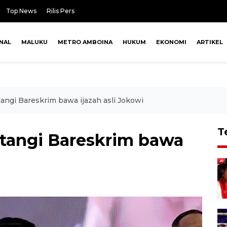
Top News
Rilis Pers
NAL
MALUKU
METRO AMBOINA
HUKUM
EKONOMI
ARTIKEL
tangi Bareskrim bawa ijazah asli Jokowi
T
atangi Bareskrim bawa