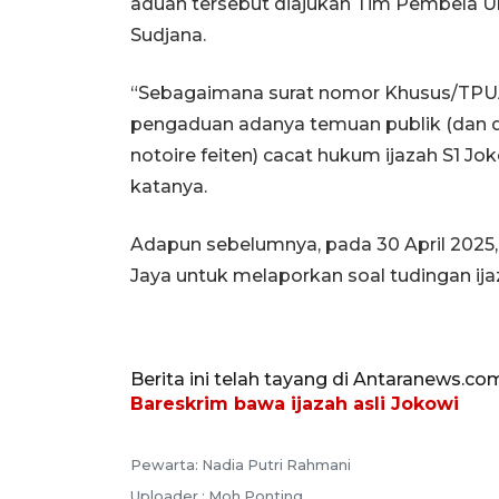
aduan tersebut diajukan Tim Pembela Ul
Sudjana.
“Sebagaimana surat nomor Khusus/TPUA
pengaduan adanya temuan publik (dan da
notoire feiten) cacat hukum ijazah S1 J
katanya.
Adapun sebelumnya, pada 30 April 2025
Jaya untuk melaporkan soal tudingan ija
Berita ini telah tayang di Antaranews.co
Bareskrim bawa ijazah asli Jokowi
Pewarta: Nadia Putri Rahmani
Uploader : Moh Ponting