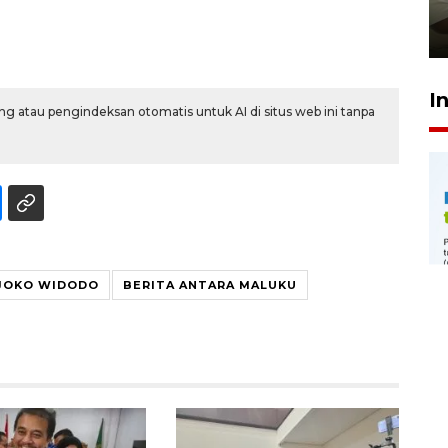
pembinaan
23 Juli 2026 14:28
I
g atau pengindeksan otomatis untuk AI di situs web ini tanpa
JOKO WIDODO
BERITA ANTARA MALUKU