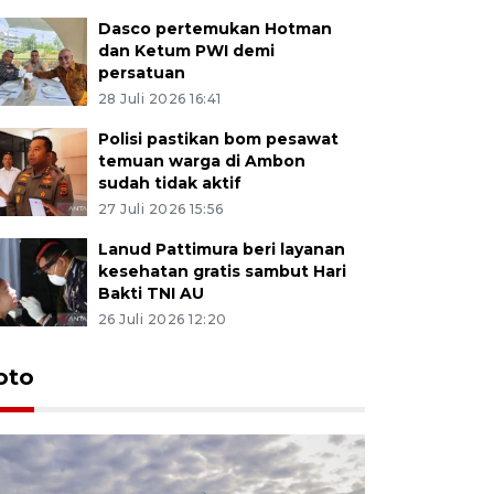
Dasco pertemukan Hotman
dan Ketum PWI demi
persatuan
28 Juli 2026 16:41
Polisi pastikan bom pesawat
temuan warga di Ambon
sudah tidak aktif
27 Juli 2026 15:56
Lanud Pattimura beri layanan
kesehatan gratis sambut Hari
Bakti TNI AU
26 Juli 2026 12:20
Euforia s
oto
Ternate
4 Juli 2026 11:1