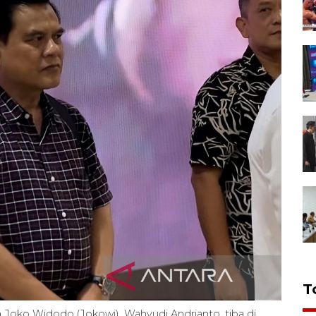
T
ia Joko Widodo (Jokowi), Wahyudi Andrianto, tiba di