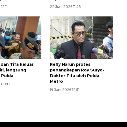
12:11
22 Juni 2026 11:48
 dan Tifa keluar
Refly Harun protes
lri, langsung
penangkapan Roy Suryo-
 Polda
Dokter Tifa oleh Polda
Metro
 09:12
19 Juni 2026 12:51