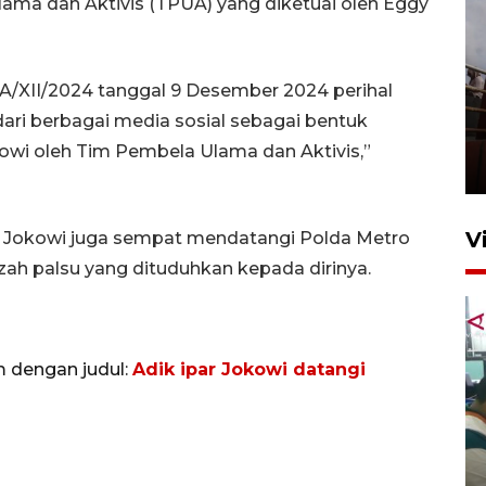
ama dan Aktivis (TPUA) yang diketuai oleh Eggy
/XII/2024 tanggal 9 Desember 2024 perihal
Unjuk rasa protes penataan
ri berbagai media sosial sebagai bentuk
Pasar Higienis
okowi oleh Tim Pembela Ulama dan Aktivis,”
5 Mei 2026 05:32
V
, Jokowi juga sempat mendatangi Polda Metro
zah palsu yang dituduhkan kepada dirinya.
m dengan judul:
Adik ipar Jokowi datangi
Ambon ajak semua pihak buka
ruang pada anak di lembaga