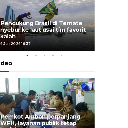
Pendukung Brasil di Ternate
nyebur ke laut usai tim favorit
kalah
6 Juli 2026 16:37
ideo
Pemkot Ambon perpanjang
WFH, layanan publik tetap
Pemkot 