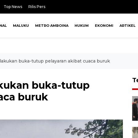
Top News
Rilis Pers
NAL
MALUKU
METRO AMBOINA
HUKUM
EKONOMI
ARTIKEL
akukan buka-tutup pelayaran akibat cuaca buruk
T
kukan buka-tutup
aca buruk