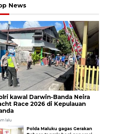
op News
olri kawal Darwin-Banda Neira
acht Race 2026 di Kepulauan
anda
jam lalu
Polda Maluku gagas Gerakan