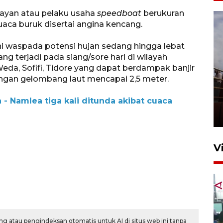
elayan atau pelaku usaha
speedboat
berukuran
cuaca buruk disertai angina kencang.
i waspada potensi hujan sedang hingga lebat
ng terjadi pada siang/sore hari di wilayah
eda, Sofifi, Tidore yang dapat berdampak banjir
engan gelombang laut mencapai 2,5 meter.
Unjuk rasa protes penataan
Pasar Higienis
 - Namlea tiga kali ditunda akibat cuaca
5 Mei 2026 05:32
V
g atau pengindeksan otomatis untuk AI di situs web ini tanpa