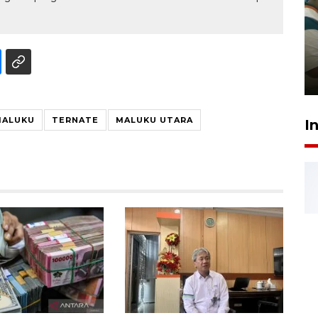
Ambon ajak semua pihak buka
ruang pada anak di lembaga
pembinaan
23 Juli 2026 14:28
MALUKU
TERNATE
MALUKU UTARA
I