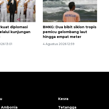
rkuat diplomasi
BMKG: Dua bibit siklon tropis
elalui kunjungan
pemicu gelombang laut
g
hingga empat meter
26 13:01
4 Agustus 2026 12:59
u
Kesra
 Ambonia
Tetangga