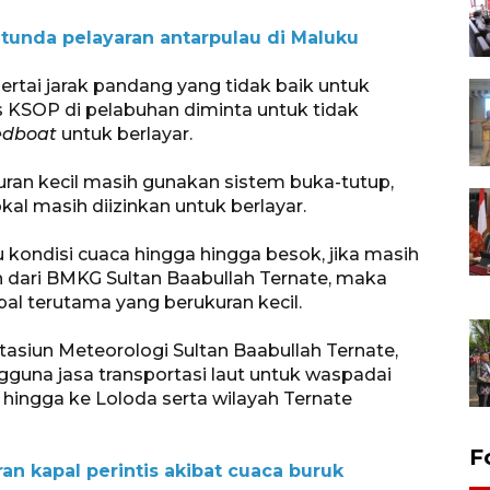
tunda pelayaran antarpulau di Maluku
ertai jarak pandang yang tidak baik untuk
os KSOP di pelabuhan diminta untuk tidak
edboat
untuk berlayar.
uran kecil masih gunakan sistem buka-tutup,
al masih diizinkan untuk berlayar.
kondisi cuaca hingga hingga besok, jika masih
n dari BMKG Sultan Baabullah Ternate, maka
l terutama yang berukuran kecil.
asiun Meteorologi Sultan Baabullah Ternate,
una jasa transportasi laut untuk waspadai
iri hingga ke Loloda serta wilayah Ternate
F
n kapal perintis akibat cuaca buruk