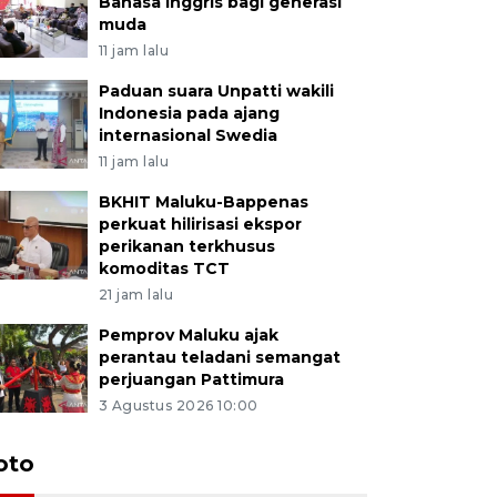
Bahasa Inggris bagi generasi
muda
11 jam lalu
Paduan suara Unpatti wakili
Indonesia pada ajang
internasional Swedia
11 jam lalu
BKHIT Maluku-Bappenas
perkuat hilirisasi ekspor
perikanan terkhusus
komoditas TCT
21 jam lalu
Pemprov Maluku ajak
perantau teladani semangat
perjuangan Pattimura
3 Agustus 2026 10:00
Euforia s
oto
Ternate