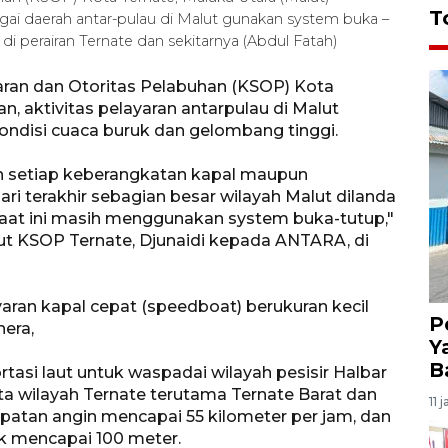
T
agai daerah antar-pulau di Malut gunakan system buka –
i perairan Ternate dan sekitarnya (Abdul Fatah)
ran dan Otoritas Pelabuhan (KSOP) Kota
, aktivitas pelayaran antarpulau di Malut
ndisi cuaca buruk dan gelombang tinggi.
 setiap keberangkatan kapal maupun
ri terakhir sebagian besar wilayah Malut dilanda
 saat ini masih menggunakan system buka-tutup,"
aut KSOP Ternate, Djunaidi kepada ANTARA, di
aran kapal cepat (speedboat) berukuran kecil
P
hera,
Y
B
rtasi laut untuk waspadai wilayah pesisir Halbar
serta wilayah Ternate terutama Ternate Barat dan
11 
cepatan angin mencapai 55 kilometer per jam, dan
k mencapai 100 meter.