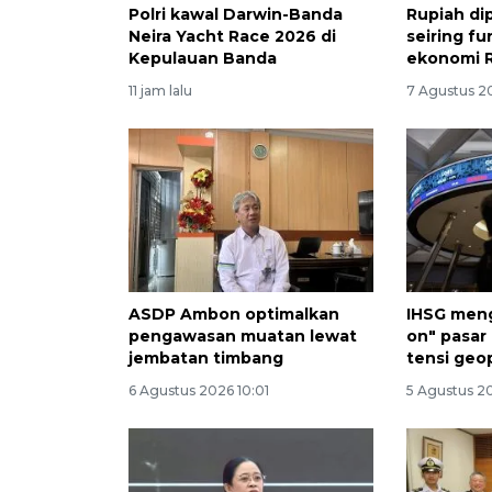
Polri kawal Darwin-Banda
Rupiah di
Neira Yacht Race 2026 di
seiring f
Kepulauan Banda
ekonomi R
11 jam lalu
7 Agustus 2
ASDP Ambon optimalkan
IHSG meng
pengawasan muatan lewat
on" pasar
jembatan timbang
tensi geop
6 Agustus 2026 10:01
5 Agustus 2