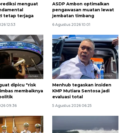
prediksi menguat
ASDP Ambon optimalkan
undamental
pengawasan muatan lewat
I tetap terjaga
jembatan timbang
026 12:53
6 Agustus 2026 10:01
uat dipicu "risk
Menhub tegaskan insiden
 imbas membaiknya
KMP Mutiara Sentosa jadi
olitik
evaluasi total
160 ribu sambungan baru
026 09:36
5 Agustus 2026 06:25
jaringan gas 2026
2026-08-07 18:00:00