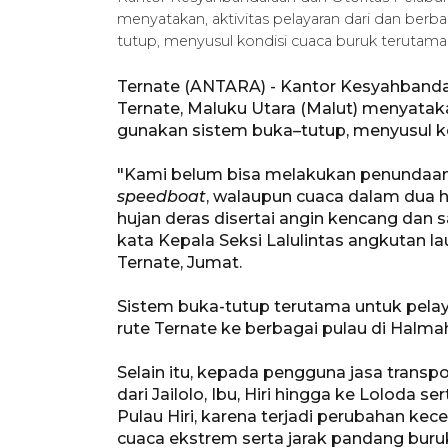
menyatakan, aktivitas pelayaran dari dan berb
tutup, menyusul kondisi cuaca buruk terutama d
Ternate (ANTARA) - Kantor Kesyahbanda
Ternate, Maluku Utara (Malut) menyatakan
gunakan sistem buka–tutup, menyusul ko
"Kami belum bisa melakukan penundaan
speedboat
, walaupun cuaca dalam dua ha
hujan deras disertai angin kencang dan
kata Kepala Seksi Lalulintas angkutan l
Ternate, Jumat.
Sistem buka-tutup terutama untuk pelay
rute Ternate ke berbagai pulau di Halma
Selain itu, kepada pengguna jasa transpo
dari Jailolo, Ibu, Hiri hingga ke Loloda 
Pulau Hiri, karena terjadi perubahan ke
cuaca ekstrem serta jarak pandang buru