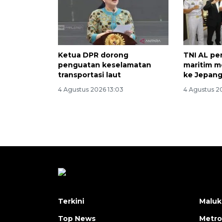
Ketua DPR dorong
TNI AL pe
penguatan keselamatan
maritim m
transportasi laut
ke Jepan
4 Agustus 2026 13:03
4 Agustus 20
Terkini
Maluk
Top News
Metro