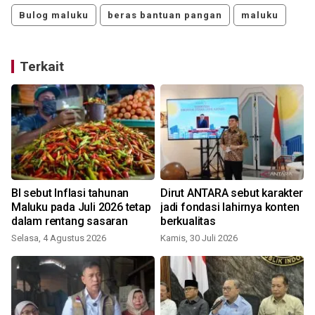
Bulog maluku
beras bantuan pangan
maluku
Terkait
BI sebut Inflasi tahunan
Dirut ANTARA sebut karakter
Maluku pada Juli 2026 tetap
jadi fondasi lahirnya konten
dalam rentang sasaran
berkualitas
Selasa, 4 Agustus 2026
Kamis, 30 Juli 2026
S