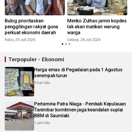
Bulog prioritaskan
Menko Zulhas jamin kopdes
penggilingan rakyat guna
tak akan matikan warung
perkuat ekonomi daerah
warga
Rabu, 29 Juli 2026
Selasa, 28 Juli 2026
S
Terpopuler - Ekonomi
Harga emas di Pegadaian pada 1 Agustus
serempak turun
5 hari lalu
Pertamina Patra Niaga - Pemkab Kepulauan
Tanimbar komitmen jaga keandalan suplai
BBM di Saumlaki
1 jam lalu